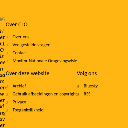
Over CLO
Footer
H
et
Over ons
navigation
CL
Veelgestelde vragen
O
Contact
is
Monitor Nationale Omgevingsvisie
ee
n
Over deze website
Volg ons
sa
m
Archief
Bluesky
en
w
Gebruik afbeeldingen en copyright
RSS
er
Privacy
ki
Toegankelijkheid
ng
sv
er