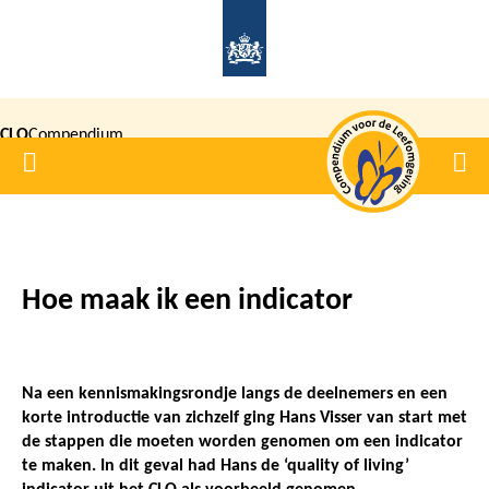
Overslaan
en
naar
de
CLO
Compendium
inhoud
Home
Men
gaan
|
voor de
Leefomgeving
Hoe maak ik een indicator
Kruimelpad
Na een kennismakingsrondje langs de deelnemers en een
korte introductie van zichzelf ging Hans Visser van start met
de stappen die moeten worden genomen om een indicator
te maken. In dit geval had Hans de ‘quality of living’