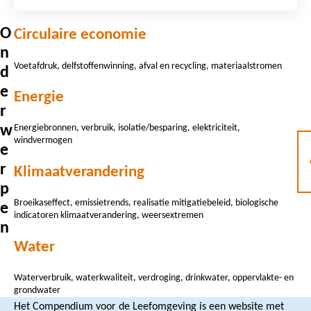
O
Circulaire economie
n
voetafdruk, delfstoffenwinning, afval en recycling, materiaalstromen
d
e
Energie
r
w
energiebronnen, verbruik, isolatie/besparing, elektriciteit,
windvermogen
e
r
Klimaatverandering
p
broeikaseffect, emissietrends, realisatie mitigatiebeleid, biologische
e
indicatoren klimaatverandering, weersextremen
n
Water
waterverbruik, waterkwaliteit, verdroging, drinkwater, oppervlakte- en
grondwater
Het Compendium voor de Leefomgeving is een website met