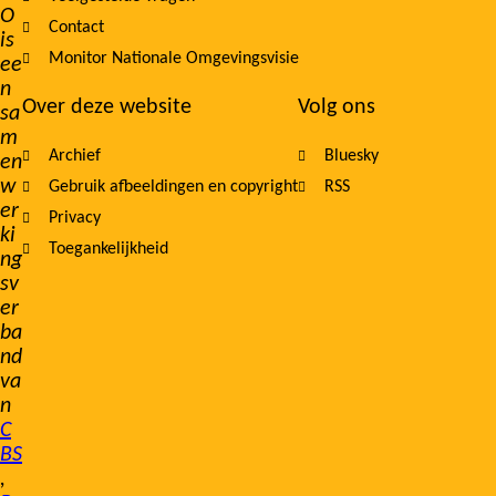
O
Contact
is
Monitor Nationale Omgevingsvisie
ee
n
Over deze website
Volg ons
sa
m
Archief
Bluesky
en
w
Gebruik afbeeldingen en copyright
RSS
er
Privacy
ki
Toegankelijkheid
ng
sv
er
ba
nd
va
n
C
BS
,