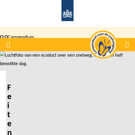
Overslaan
en
naar
de
CLO
Compendium
inhoud
Home
Men
gaan
|
voor de
Leefomgeving
F
e
i
t
e
n