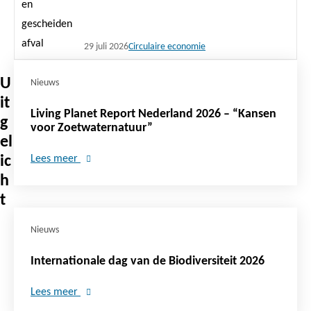
29 juli 2026
Circulaire economie
U
Nieuws
it
Living Planet Report Nederland 2026 – “Kansen
g
voor Zoetwaternatuur”
el
ic
Lees meer
h
t
Nieuws
Internationale dag van de Biodiversiteit 2026
Lees meer