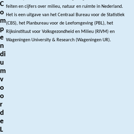
C
feiten en cijfers over milieu, natuur en ruimte in Nederland.
o
Het is een uitgave van het Centraal Bureau voor de Statistiek
m
(CBS), het Planbureau voor de Leefomgeving (PBL), het
p
Rijksinstituut voor Volksgezondheid en Milieu (RIVM) en
e
Wageningen University & Research (Wageningen UR).
n
di
u
m
v
o
o
r
d
e
L