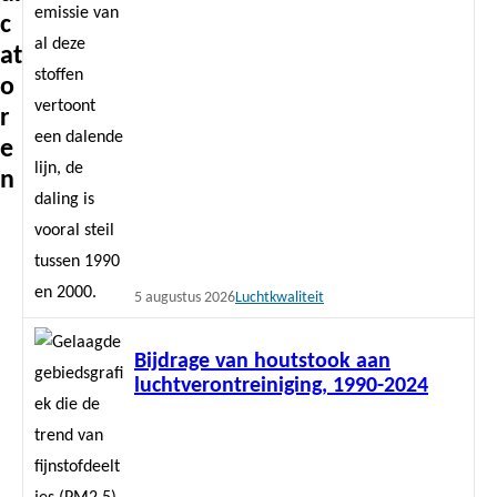
c
at
o
r
e
n
5 augustus 2026
Luchtkwaliteit
Lees
Bijdrage van houtstook aan
meer
luchtverontreiniging, 1990-2024