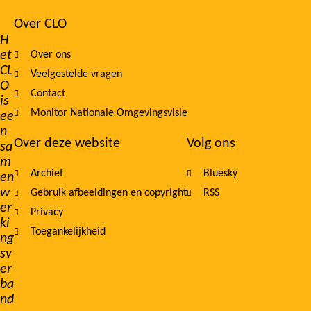
Over CLO
Footer
H
et
Over ons
navigation
CL
Veelgestelde vragen
O
Contact
is
Monitor Nationale Omgevingsvisie
ee
n
Over deze website
Volg ons
sa
m
Archief
Bluesky
en
w
Gebruik afbeeldingen en copyright
RSS
er
Privacy
ki
Toegankelijkheid
ng
sv
er
ba
nd