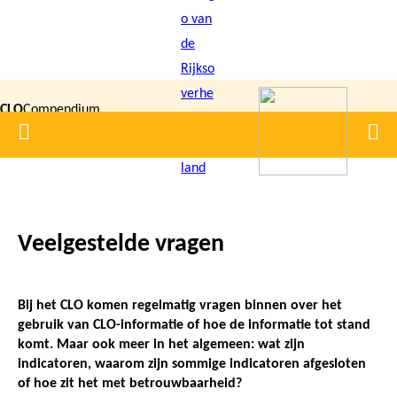
Overslaan
en
naar
de
CLO
Compendium
inhoud
Home
Men
gaan
|
voor de
Leefomgeving
Veelgestelde vragen
Kruimelpad
Bij het CLO komen regelmatig vragen binnen over het
gebruik van CLO-informatie of hoe de informatie tot stand
komt. Maar ook meer in het algemeen: wat zijn
indicatoren, waarom zijn sommige indicatoren afgesloten
of hoe zit het met betrouwbaarheid?