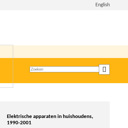
Bekijk
English
de
site
in
het
Engels
Zoeken
op
trefwoord
Elektrische apparaten in huishoudens,
1990-2001