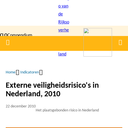
Overslaan
en
naar
de
CLO
Compendium
inhoud
Home
Men
gaan
|
voor de
Leefomgeving
Home
Indicatoren
Kruimelpad
Externe veiligheidsrisico's in
Nederland, 2010
22 december 2010
Het plaatsgebonden risico in Nederland