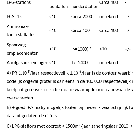
LPG-stations
Circa 100
-
tientallen
honderdtallen
PGS- 15
<10
Circa 2000
onbekend
+/-
Ammoniak-
<10
Circa 100
Circa 100
+/-
koelinstallaties
Spoorweg-
E
<10
<10
+/-
(>=1000)
emplacementen
Aardgasbuisleidingen
<10
+/- 2400
onbekend
+
-5
-6
A) PR 1.10
/jaar respectievelijk 1.10
/jaar is de contour waarb
dodelijk ongeval groter is dan eens in de 100.000 respectievelijk 
knelpunt groepsrisico is de situatie waarbij de oriëntatiewaarde 
overschreden.
B) + goed; +/- matig mogelijk fouten bij invoer; - waarschijnlijk f
data of gedateerde cijfers
3
C) LPG-stations met doorzet < 1500m
/jaar saneringsjaar 2010; 