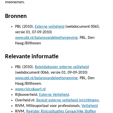
meenemen.
Bronnen
PBL (2010).
Externe veiligheid
(webdocument 0065,
versie 01, 07-09-2010)
www.pbl.nl/balansvandeleefomgeving
. PBL, Den
Haag/Bilthoven
Relevante informatie
PBL (2010).
Beleidsdossier externe veiligheid
(webdocument 0066, versie 01, 09-09-2010)
www.pbl.nl/balansvandeleefomgeving
. PBL, Den
Haag/Bilthoven.
www.risicokaart.nl
Rijksoverheid,
Externe Veiligheid
.
Overheid.nl.
Besluit externe veiligheid inrichtingen
.
RIVM, Milieuportaal voor professionals,
Veiligheid
RIVM,
Register Risicosituaties Gevaarlijke Stoffen