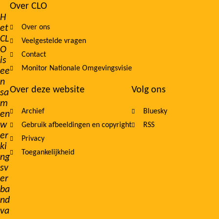
Over CLO
Footer
H
et
Over ons
navigation
CL
Veelgestelde vragen
O
Contact
is
Monitor Nationale Omgevingsvisie
ee
n
Over deze website
Volg ons
sa
m
Archief
Bluesky
en
w
Gebruik afbeeldingen en copyright
RSS
er
Privacy
ki
Toegankelijkheid
ng
sv
er
ba
nd
va