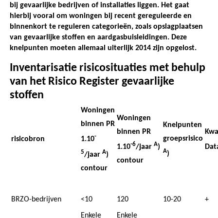
bij gevaarlijke bedrijven of installaties liggen. Het gaat
hierbij vooral om woningen bij recent gereguleerde en
binnenkort te reguleren categorieën, zoals opslagplaatsen
van gevaarlijke stoffen en aardgasbuisleidingen. Deze
knelpunten moeten allemaal uiterlijk 2014 zijn opgelost.
Inventarisatie risicosituaties met behulp
van het Risico Register gevaarlijke
stoffen
Woningen
Woningen
binnen PR
Knelpunten
binnen PR
Kwal
-
groepsrisico
risicobron
1.10
-6
A
1.10
/jaar
)
Dat
A
5
A
)
/jaar
)
contour
contour
BRZO-bedrijven
<10
120
10-20
+
Enkele
Enkele