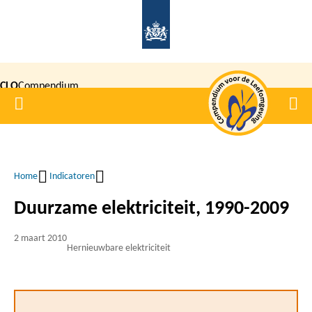
Overslaan
en
naar
de
CLO
Compendium
inhoud
Home
Men
gaan
|
voor de
Leefomgeving
Home
Indicatoren
Kruimelpad
Duurzame elektriciteit, 1990-2009
2 maart 2010
Hernieuwbare elektriciteit