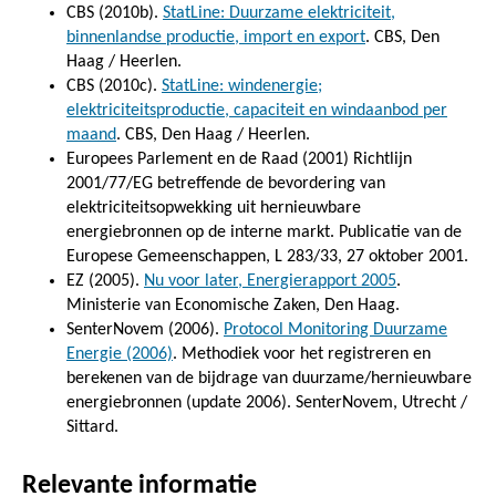
CBS (2010b).
StatLine: Duurzame elektriciteit,
binnenlandse productie, import en export
. CBS, Den
Haag / Heerlen.
CBS (2010c).
StatLine: windenergie;
elektriciteitsproductie, capaciteit en windaanbod per
maand
. CBS, Den Haag / Heerlen.
Europees Parlement en de Raad (2001) Richtlijn
2001/77/EG betreffende de bevordering van
elektriciteitsopwekking uit hernieuwbare
energiebronnen op de interne markt. Publicatie van de
Europese Gemeenschappen, L 283/33, 27 oktober 2001.
EZ (2005).
Nu voor later, Energierapport 2005
.
Ministerie van Economische Zaken, Den Haag.
SenterNovem (2006).
Protocol Monitoring Duurzame
Energie (2006)
. Methodiek voor het registreren en
berekenen van de bijdrage van duurzame/hernieuwbare
energiebronnen (update 2006). SenterNovem, Utrecht /
Sittard.
Relevante informatie