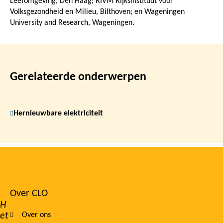
Leefomgeving, Den Haag; RIVM Rijksinstituut voor
Volksgezondheid en Milieu, Bilthoven; en Wageningen
University and Research, Wageningen.
Gerelateerde onderwerpen
Hernieuwbare elektriciteit
Over CLO
Footer
H
et
Over ons
navigation