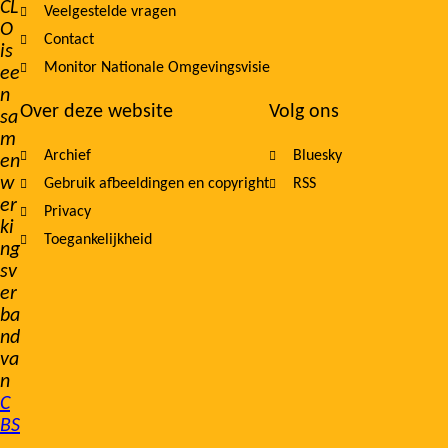
CL
Veelgestelde vragen
O
Contact
is
Monitor Nationale Omgevingsvisie
ee
n
Over deze website
Volg ons
sa
m
Archief
Bluesky
en
w
Gebruik afbeeldingen en copyright
RSS
er
Privacy
ki
Toegankelijkheid
ng
sv
er
ba
nd
va
n
C
BS