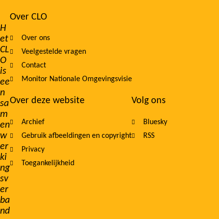
Over CLO
Footer
H
et
Over ons
navigation
CL
Veelgestelde vragen
O
Contact
is
Monitor Nationale Omgevingsvisie
ee
n
Over deze website
Volg ons
sa
m
Archief
Bluesky
en
w
Gebruik afbeeldingen en copyright
RSS
er
Privacy
ki
Toegankelijkheid
ng
sv
er
ba
nd