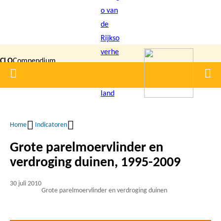
Overslaan
en
naar
de
CLO
Compendium
inhoud
Home
Men
gaan
|
voor de
Leefomgeving
Home
Indicatoren
Kruimelpad
Grote parelmoervlinder en
verdroging duinen, 1995-2009
30 juli 2010
Grote parelmoervlinder en verdroging duinen