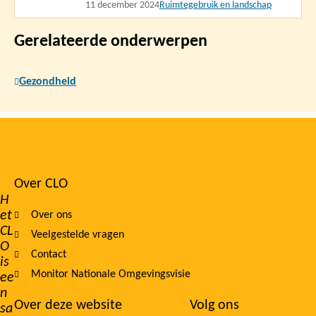
11 december 2024
Ruimtegebruik en landschap
Gerelateerde onderwerpen
Gezondheid
Over CLO
Footer
H
et
Over ons
navigation
CL
Veelgestelde vragen
O
Contact
is
Monitor Nationale Omgevingsvisie
ee
n
Over deze website
Volg ons
sa