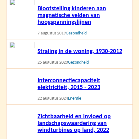
Lees
Blootstelling kinderen aan
meer
magnetische velden van
hoogspanningslijnen
7 augustus 2019
Gezondheid
Lees
Straling in de woning, 1930-2012
meer
25 augustus 2020
Gezondheid
Lees
Interconnectiecapaciteit
meer
elektriciteit, 2015 - 2023
22 augustus 2024
Energie
Lees
Zichtbaarheid en invloed op
meer
landschapswaardering van
windturbines op land, 2022