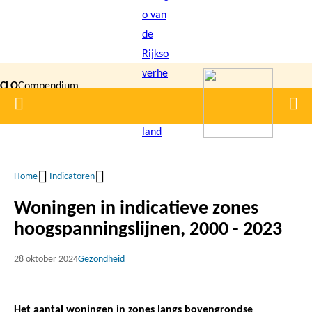
Overslaan
en
naar
de
CLO
Compendium
inhoud
Home
Men
gaan
|
voor de
Leefomgeving
Home
Indicatoren
Kruimelpad
Woningen in indicatieve zones
hoogspanningslijnen, 2000 - 2023
28 oktober 2024
Gezondheid
Het aantal woningen in zones langs bovengrondse