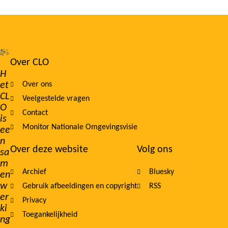
Over CLO
Footer
H
et
Over ons
navigation
CL
Veelgestelde vragen
O
Contact
is
Monitor Nationale Omgevingsvisie
ee
n
Over deze website
Volg ons
sa
m
Archief
Bluesky
en
w
Gebruik afbeeldingen en copyright
RSS
er
Privacy
ki
Toegankelijkheid
ng