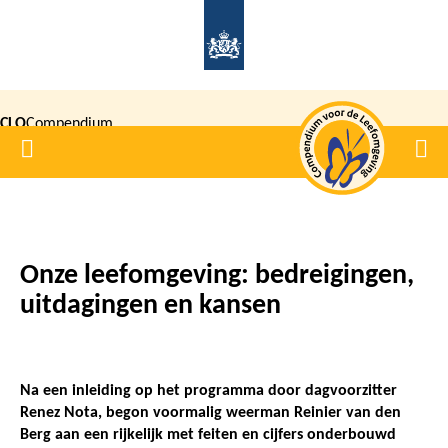
Overslaan
en
naar
de
CLO
Compendium
inhoud
Home
Men
gaan
|
voor de
Leefomgeving
Onze leefomgeving: bedreigingen,
Kruimelpad
uitdagingen en kansen
Na een inleiding op het programma door dagvoorzitter
Renez Nota, begon voormalig weerman Reinier van den
Berg aan een rijkelijk met feiten en cijfers onderbouwd