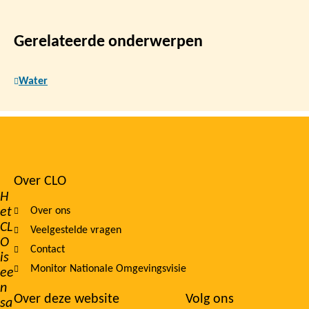
Gerelateerde onderwerpen
Water
Over CLO
Footer
H
et
Over ons
navigation
CL
Veelgestelde vragen
O
Contact
is
Monitor Nationale Omgevingsvisie
ee
n
Over deze website
Volg ons
sa