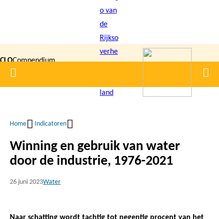
Overslaan
en
naar
de
CLO
Compendium
inhoud
Home
Men
gaan
|
voor de
Leefomgeving
Home
Indicatoren
Kruimelpad
Winning en gebruik van water
door de industrie, 1976-2021
26 juni 2023
Water
Naar schatting wordt tachtig tot negentig procent van het