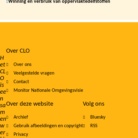
Winning en verbruik van oppervlaktedelfstoffen
Over CLO
Footer
H
et
Over ons
navigation
CL
Veelgestelde vragen
O
Contact
is
Monitor Nationale Omgevingsvisie
ee
n
Over deze website
Volg ons
sa
m
Archief
Bluesky
en
w
Gebruik afbeeldingen en copyright
RSS
er
Privacy