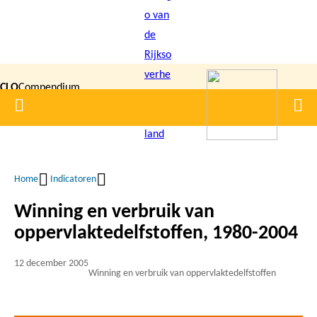
Overslaan
en
naar
de
CLO
Compendium
inhoud
Home
Men
gaan
|
voor de
Leefomgeving
Home
Indicatoren
Kruimelpad
Winning en verbruik van
oppervlaktedelfstoffen, 1980-2004
12 december 2005
Winning en verbruik van oppervlaktedelfstoffen