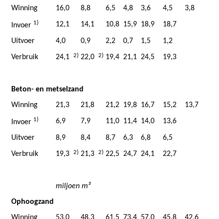
Winning
16,0
8,8
6,5
4,8
3,6
4,5
3,8
1)
12,1
14,1
10,8
15,9
18,9
18,7
Invoer
Uitvoer
4,0
0,9
2,2
0,7
1,5
1,2
2)
2)
Verbruik
24,1
22,0
19,4
21,1
24,5
19,3
Beton- en metselzand
Winning
21,3
21,8
21,2
19,8
16,7
15,2
13,7
1)
6,9
7,9
11,0
11,4
14,0
13,6
Invoer
Uitvoer
8,9
8,4
8,7
6,3
6,8
6,5
2)
2)
Verbruik
19,3
21,3
22,5
24,7
24,1
22,7
miljoen m³
Ophoogzand
Winning
53,0
48,3
61,5
73,4
57,0
45,8
42,6