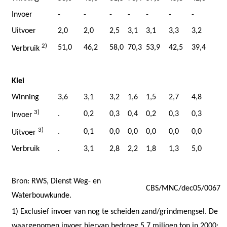
Invoer
-
-
-
-
-
-
-
Uitvoer
2,0
2,0
2,5
3,1
3,1
3,3
3,2
2)
51,0
46,2
58,0
70,3
53,9
42,5
39,4
Verbruik
Klei
Winning
3,6
3,1
3,2
1,6
1,5
2,7
4,8
3)
.
0,2
0,3
0,4
0,2
0,3
0,3
Invoer
3)
.
0,1
0,0
0,0
0,0
0,0
0,0
Uitvoer
Verbruik
.
3,1
2,8
2,2
1,8
1,3
5,0
Bron: RWS, Dienst Weg- en
CBS/MNC/dec05/0067
Waterbouwkunde.
1) Exclusief invoer van nog te scheiden zand/grindmengsel. De
waargenomen invoer hiervan bedroeg 5,7 miljoen ton in 2000;