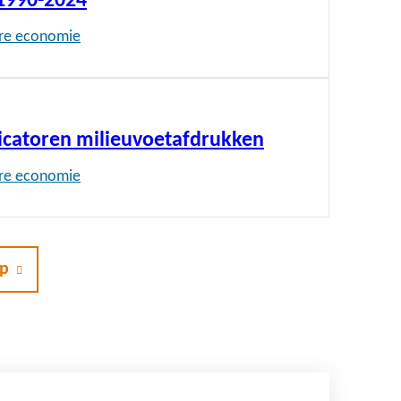
1990-2024
ire economie
dicatoren milieuvoetafdrukken
ire economie
rp