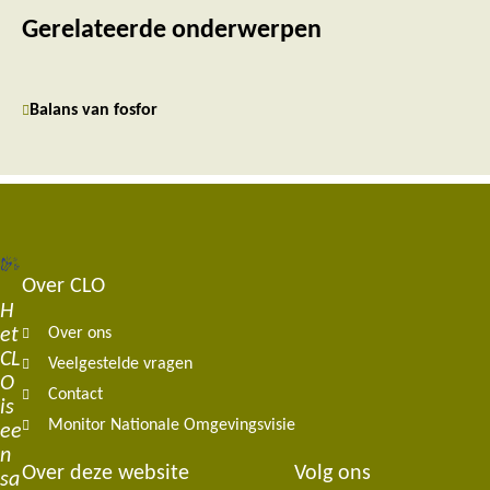
Gerelateerde onderwerpen
Balans van fosfor
Over CLO
Footer
H
et
Over ons
navigation
CL
Veelgestelde vragen
O
Contact
is
Monitor Nationale Omgevingsvisie
ee
n
Over deze website
Volg ons
sa