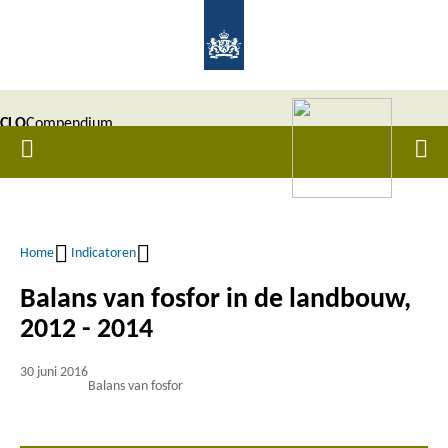
Overslaan
en
naar
de
CLO
Compendium
inhoud
Home
Men
gaan
|
voor de
Leefomgeving
Home
Indicatoren
Kruimelpad
Balans van fosfor in de landbouw,
2012 - 2014
30 juni 2016
Balans van fosfor