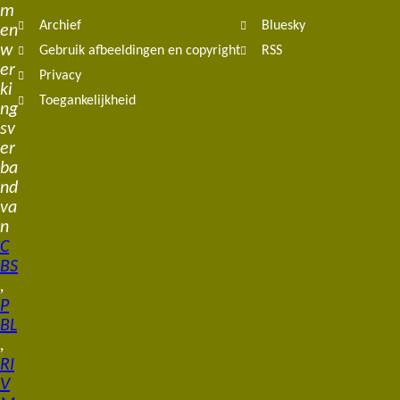
m
Archief
Bluesky
en
w
Gebruik afbeeldingen en copyright
RSS
er
Privacy
ki
Toegankelijkheid
ng
sv
er
ba
nd
va
n
C
BS
,
P
BL
,
RI
V