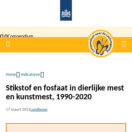
Overslaan
en
naar
de
CLO
Compendium
inhoud
Home
Men
gaan
|
voor de
Leefomgeving
Home
Indicatoren
Kruimelpad
Stikstof en fosfaat in dierlijke mest
en kunstmest, 1990-2020
17 maart 2021
Landbouw