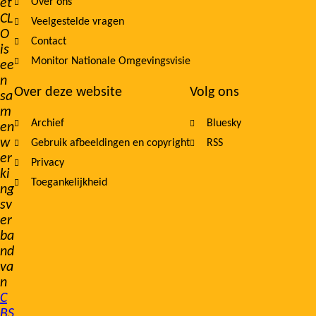
et
Over ons
navigation
CL
Veelgestelde vragen
O
Contact
is
Monitor Nationale Omgevingsvisie
ee
n
Over deze website
Volg ons
sa
m
Archief
Bluesky
en
w
Gebruik afbeeldingen en copyright
RSS
er
Privacy
ki
Toegankelijkheid
ng
sv
er
ba
nd
va
n
C
BS