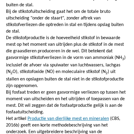
buiten de stal.
Bij de stikstofuitscheiding gaat het om de totale bruto
uitscheiding "onder de staart", zonder aftrek van
stikstofverliezen die optreden in stal en tijdens opslag buiten
de stal.
De stikstofproductie is de hoeveelheid stikstof in bewaarde
mest op het moment van uitrijden plus de stikstof in de mest
die graasdieren produceren in de wei. Dit betekent dat
gasvormige stikstofverliezen in de vorm van ammoniak (NH
)
3
inclusief de afvoer via spuiwater van luchtwassers, lachgas
(N
O), stikstofoxide (NO) en moleculaire stikstof (N
) uit
2
2
stallen en opslagen buiten de stal niet in de stikstofproductie
zijn opgenomen.
Bij fosfaat treden er geen gasvormige verliezen op tussen het
moment van uitscheiden en het uitrijden of toepassen van de
mest. Dit wil zeggen dat de fosfaatproductie gelijk is aan de
fosfaatuitscheiding.
Het artikel
Productie van dierlijke mest en mineralen
(CBS,
2016b) geeft een korte methodebeschrijving van het
onderzoek. Een uitgebreidere beschrijving van de