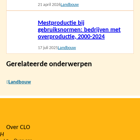
21 april 2026
Landbouw
Lees
Mestproductie bij
meer
gebruiksnormen: bedrijven met
overproductie, 2000-2024
17 juli 2025
Landbouw
Gerelateerde onderwerpen
Landbouw
Over CLO
Footer
H