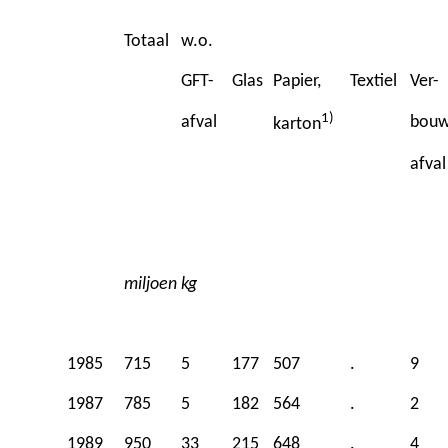
Totaal
w.o.
GFT-
Glas
Papier,
Textiel
Ver-
1)
afval
bouw
karton
afval
miljoen kg
1985
715
5
177
507
.
9
1987
785
5
182
564
.
2
1989
950
33
215
648
.
4