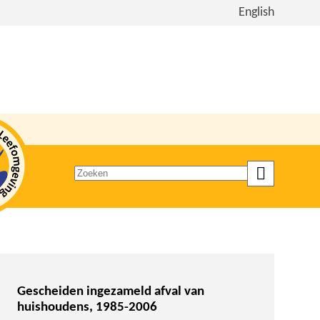
Bekijk
English
de
site
in
het
Engels
Zoeken
op
trefwoord
Gescheiden ingezameld afval van
huishoudens, 1985-2006