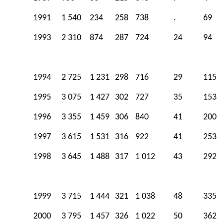
1991
1 540
234
258
738
.
69
1993
2 310
874
287
724
24
94
1994
2 725
1 231
298
716
29
115
1995
3 075
1 427
302
727
35
153
1996
3 355
1 459
306
840
41
200
1997
3 615
1 531
316
922
41
253
1998
3 645
1 488
317
1 012
43
292
1999
3 715
1 444
321
1 038
48
335
2000
3 795
1 457
326
1 022
50
362