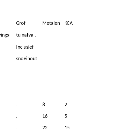
Grof
Metalen
KCA
ings-
tuinafval,
Inclusief
snoeihout
.
8
2
.
16
5
.
22
15