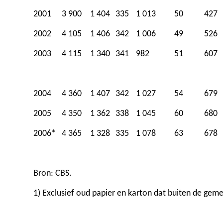
2001
3 900
1 404
335
1 013
50
427
2002
4 105
1 406
342
1 006
49
526
2003
4 115
1 340
341
982
51
607
2004
4 360
1 407
342
1 027
54
679
2005
4 350
1 362
338
1 045
60
680
2006*
4 365
1 328
335
1 078
63
678
Bron: CBS.
1) Exclusief oud papier en karton dat buiten de ge