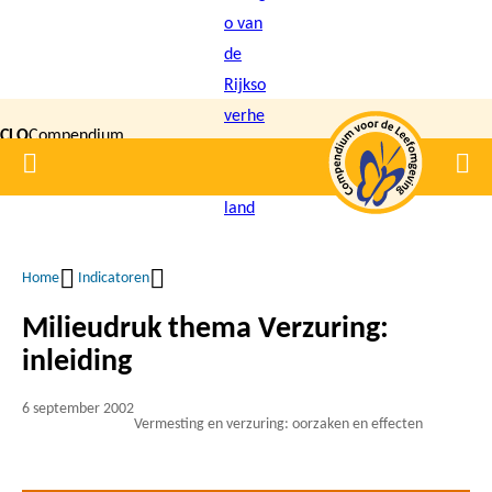
Overslaan
en
naar
de
CLO
Compendium
inhoud
Home
Men
gaan
|
voor de
Leefomgeving
Home
Indicatoren
Kruimelpad
Milieudruk thema Verzuring:
inleiding
6 september 2002
Vermesting en verzuring: oorzaken en effecten