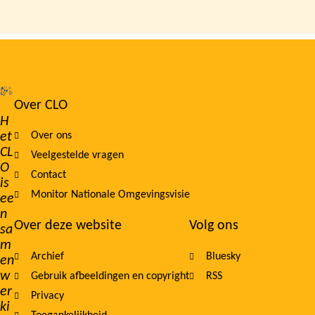
Over CLO
Footer
H
et
Over ons
navigation
CL
Veelgestelde vragen
O
Contact
is
Monitor Nationale Omgevingsvisie
ee
n
Over deze website
Volg ons
sa
m
Archief
Bluesky
en
w
Gebruik afbeeldingen en copyright
RSS
er
Privacy
ki