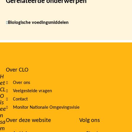
Gerelateerde onderwerpen
Biologische voedingsmiddelen
Over CLO
Footer
H
et
Over ons
navigation
CL
Veelgestelde vragen
O
Contact
is
Monitor Nationale Omgevingsvisie
ee
n
Over deze website
Volg ons
sa
m