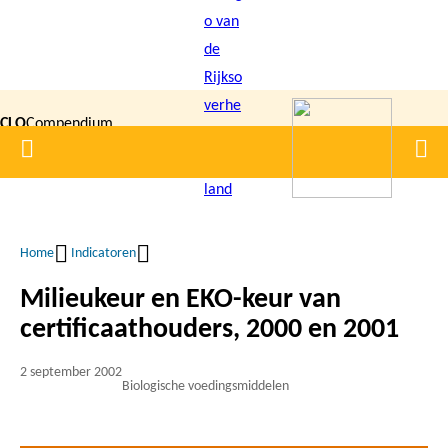
Overslaan
en
naar
de
CLO
Compendium
inhoud
Home
Men
gaan
|
voor de
Leefomgeving
Home
Indicatoren
Kruimelpad
Milieukeur en EKO-keur van
certificaathouders, 2000 en 2001
2 september 2002
Biologische voedingsmiddelen