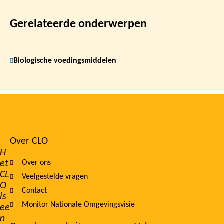
Gerelateerde onderwerpen
Biologische voedingsmiddelen
Over CLO
Footer
H
et
Over ons
navigation
CL
Veelgestelde vragen
O
Contact
is
Monitor Nationale Omgevingsvisie
ee
n