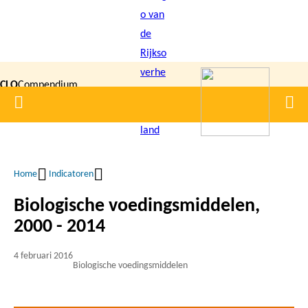
Overslaan
en
naar
de
CLO
Compendium
inhoud
Home
Men
gaan
|
voor de
Leefomgeving
Home
Indicatoren
Kruimelpad
Biologische voedingsmiddelen,
2000 - 2014
4 februari 2016
Biologische voedingsmiddelen