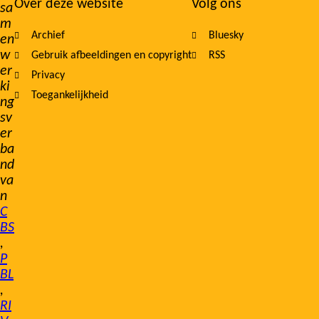
Over deze website
Volg ons
sa
m
Archief
Bluesky
en
w
Gebruik afbeeldingen en copyright
RSS
er
Privacy
ki
Toegankelijkheid
ng
sv
er
ba
nd
va
n
C
BS
,
P
BL
,
RI