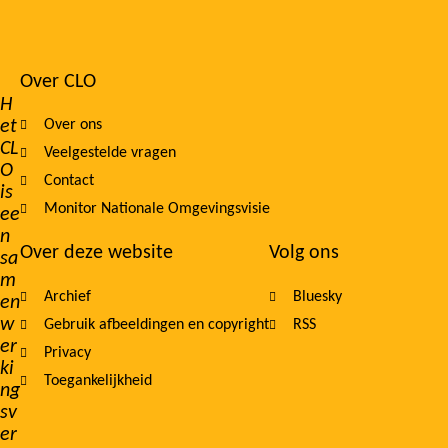
Over CLO
Footer
H
et
Over ons
navigation
CL
Veelgestelde vragen
O
Contact
is
Monitor Nationale Omgevingsvisie
ee
n
Over deze website
Volg ons
sa
m
Archief
Bluesky
en
w
Gebruik afbeeldingen en copyright
RSS
er
Privacy
ki
Toegankelijkheid
ng
sv
er