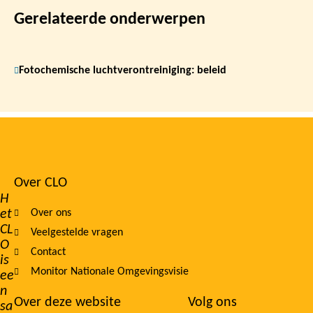
Gerelateerde onderwerpen
Fotochemische luchtverontreiniging: beleid
Over CLO
Footer
H
et
Over ons
navigation
CL
Veelgestelde vragen
O
Contact
is
Monitor Nationale Omgevingsvisie
ee
n
Over deze website
Volg ons
sa