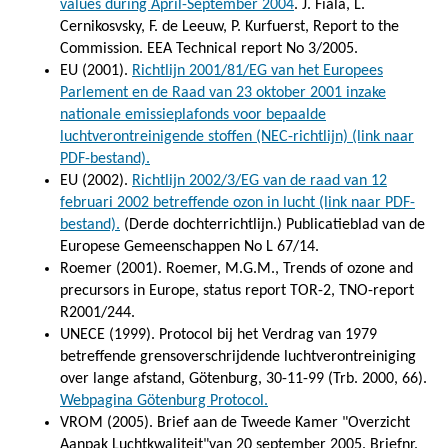
values during April-September 2004
. J. Fiala, L.
Cernikosvsky, F. de Leeuw, P. Kurfuerst, Report to the
Commission. EEA Technical report No 3/2005.
EU (2001).
Richtlijn 2001/81/EG van het Europees
Parlement en de Raad van 23 oktober 2001 inzake
nationale emissieplafonds voor bepaalde
luchtverontreinigende stoffen (NEC-richtlijn) (link naar
PDF-bestand).
EU (2002).
Richtlijn 2002/3/EG van de raad van 12
februari 2002 betreffende ozon in lucht (link naar PDF-
bestand).
(Derde dochterrichtlijn.) Publicatieblad van de
Europese Gemeenschappen No L 67/14.
Roemer (2001). Roemer, M.G.M., Trends of ozone and
precursors in Europe, status report TOR-2, TNO-report
R2001/244.
UNECE (1999). Protocol bij het Verdrag van 1979
betreffende grensoverschrijdende luchtverontreiniging
over lange afstand, Götenburg, 30-11-99 (Trb. 2000, 66).
Webpagina Götenburg Protocol.
VROM (2005). Brief aan de Tweede Kamer "Overzicht
Aanpak Luchtkwaliteit"van 20 september 2005. Briefnr.