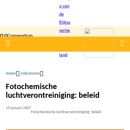
Overslaan
en
naar
de
CLO
Compendium
inhoud
Home
Men
gaan
|
voor de
Leefomgeving
Home
Indicatoren
Kruimelpad
Fotochemische
luchtverontreiniging: beleid
19 januari 2007
Fotochemische luchtverontreiniging: beleid