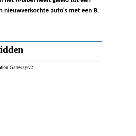
 het A-label heeft geleid tot een
n nieuwverkochte auto's met een B,