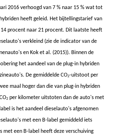
januari 2016 verhoogd van 7 % naar 15 % wat tot
briden heeft geleid. Het bijtellingstarief van
 14 procent naar 21 procent. Dit laatste heeft
elauto's verkleind (zie de indicator van de
enauto's en Kok et al. (2015)). Binnen de
sobering het aandeel van de plug-in hybriden
nzineauto's. De gemiddelde CO
-uitstoot per
2
twee maal hoger dan die van plug-in hybriden
 CO
per kilometer uitstoten dan de auto's met
2
label is het aandeel dieselauto's afgenomen
selauto's met een B-label gemiddeld iets
s met een B-label heeft deze verschuiving