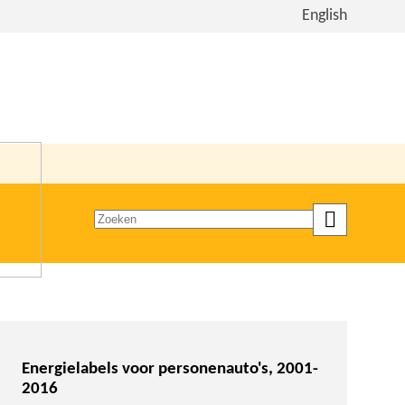
Bekijk
English
de
site
in
het
Engels
Zoeken
op
trefwoord
Energielabels voor personenauto's, 2001-
2016