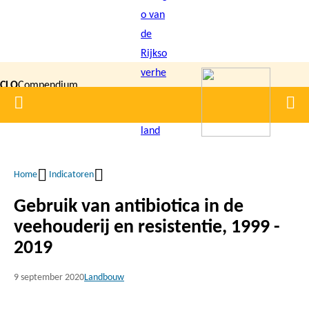
Overslaan
en
naar
de
CLO
Compendium
inhoud
Home
Men
gaan
|
voor de
Leefomgeving
Home
Indicatoren
Kruimelpad
Gebruik van antibiotica in de
veehouderij en resistentie, 1999 -
2019
9 september 2020
Landbouw