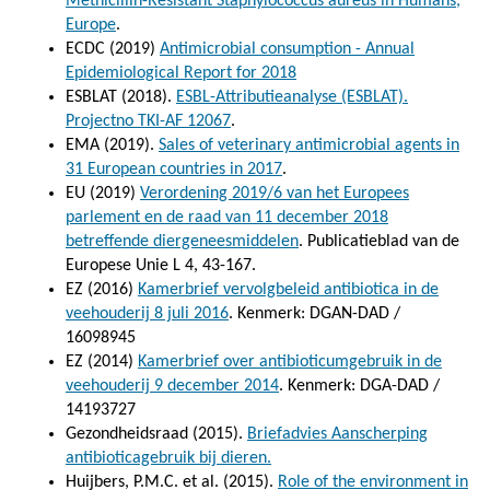
Methicillin-Resistant Staphylococcus aureus in Humans,
Europe
.
ECDC (2019)
Antimicrobial consumption - Annual
Epidemiological Report for 2018
ESBLAT (2018).
ESBL-Attributieanalyse (ESBLAT).
Projectno TKI-AF 12067
.
EMA (2019).
Sales of veterinary antimicrobial agents in
31 European countries in 2017
.
EU (2019)
Verordening 2019/6 van het Europees
parlement en de raad van 11 december 2018
betreffende diergeneesmiddelen
. Publicatieblad van de
Europese Unie L 4, 43-167.
EZ (2016)
Kamerbrief vervolgbeleid antibiotica in de
veehouderij 8 juli 2016
. Kenmerk: DGAN-DAD /
16098945
EZ (2014)
Kamerbrief over antibioticumgebruik in de
veehouderij 9 december 2014
. Kenmerk: DGA-DAD /
14193727
Gezondheidsraad (2015).
Briefadvies Aanscherping
antibioticagebruik bij dieren.
Huijbers, P.M.C. et al. (2015).
Role of the environment in