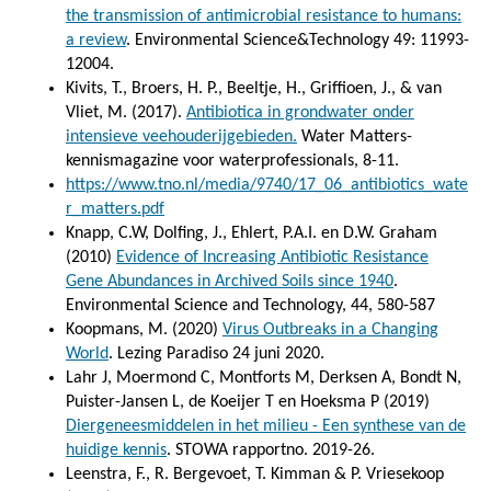
the transmission of antimicrobial resistance to humans:
a review
. Environmental Science&Technology 49: 11993-
12004.
Kivits, T., Broers, H. P., Beeltje, H., Griffioen, J., & van
Vliet, M. (2017).
Antibiotica in grondwater onder
intensieve veehouderijgebieden.
Water Matters-
kennismagazine voor waterprofessionals, 8-11.
https://www.tno.nl/media/9740/17_06_antibiotics_wate
r_matters.pdf
Knapp, C.W, Dolfing, J., Ehlert, P.A.I. en D.W. Graham
(2010)
Evidence of Increasing Antibiotic Resistance
Gene Abundances in Archived Soils since 1940
.
Environmental Science and Technology, 44, 580-587
Koopmans, M. (2020)
Virus Outbreaks in a Changing
World
. Lezing Paradiso 24 juni 2020.
Lahr J, Moermond C, Montforts M, Derksen A, Bondt N,
Puister-Jansen L, de Koeijer T en Hoeksma P (2019)
Diergeneesmiddelen in het milieu - Een synthese van de
huidige kennis
. STOWA rapportno. 2019-26.
Leenstra, F., R. Bergevoet, T. Kimman & P. Vriesekoop