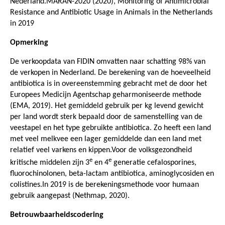
Nederland.MARAN-2020 (2020), Monitoring of Antimicrobial
Resistance and Antibiotic Usage in Animals in the Netherlands
in 2019
Opmerking
De verkoopdata van FIDIN omvatten naar schatting 98% van
de verkopen in Nederland. De berekening van de hoeveelheid
antibiotica is in overeenstemming gebracht met de door het
Europees Medicijn Agentschap geharmoniseerde methode
(EMA, 2019). Het gemiddeld gebruik per kg levend gewicht
per land wordt sterk bepaald door de samenstelling van de
veestapel en het type gebruikte antibiotica. Zo heeft een land
met veel melkvee een lager gemiddelde dan een land met
relatief veel varkens en kippen.Voor de volksgezondheid
e
e
kritische middelen zijn 3
en 4
generatie cefalosporines,
fluorochinolonen, beta-lactam antibiotica, aminoglycosiden en
colistines.In 2019 is de berekeningsmethode voor humaan
gebruik aangepast (Nethmap, 2020).
Betrouwbaarheidscodering