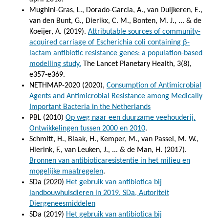
Mughini-Gras, L., Dorado-Garcia, A., van Duijkeren, E.,
van den Bunt, G., Dierikx, C. M., Bonten, M. J., ... & de
Koeijer, A. (2019).
Attributable sources of community-
acquired carriage of Escherichia coli containing β-
lactam antibiotic resistance genes: a population-based
modelling study.
The Lancet Planetary Health, 3(8),
e357-e369.
NETHMAP-2020 (2020),
Consumption of Antimicrobial
Agents and Antimicrobial Resistance among Medically
Important Bacteria in the Netherlands
PBL (2010)
Op weg naar een duurzame veehouderij.
Ontwikkelingen tussen 2000 en 2010
.
Schmitt, H., Blaak, H., Kemper, M., van Passel, M. W.,
Hierink, F., van Leuken, J., ... & de Man, H. (2017).
Bronnen van antibioticaresistentie in het milieu en
mogelijke maatregelen
.
SDa (2020)
Het gebruik van antibiotica bij
landbouwhuisdieren in 2019. SDa, Autoriteit
Diergeneesmiddelen
SDa (2019)
Het gebruik van antibiotica bij