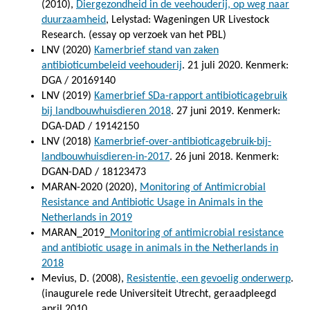
(2010),
Diergezondheid in de veehouderij, op weg naar
duurzaamheid
, Lelystad: Wageningen UR Livestock
Research. (essay op verzoek van het PBL)
LNV (2020)
Kamerbrief stand van zaken
antibioticumbeleid veehouderij
. 21 juli 2020. Kenmerk:
DGA / 20169140
LNV (2019)
Kamerbrief SDa-rapport antibioticagebruik
bij landbouwhuisdieren 2018
. 27 juni 2019. Kenmerk:
DGA-DAD / 19142150
LNV (2018)
Kamerbrief-over-antibioticagebruik-bij-
landbouwhuisdieren-in-2017
. 26 juni 2018. Kenmerk:
DGAN-DAD / 18123473
MARAN-2020 (2020),
Monitoring of Antimicrobial
Resistance and Antibiotic Usage in Animals in the
Netherlands in 2019
MARAN_2019_
Monitoring of antimicrobial resistance
and antibiotic usage in animals in the Netherlands in
2018
Mevius, D. (2008),
Resistentie, een gevoelig onderwerp
.
(inaugurele rede Universiteit Utrecht, geraadpleegd
april 2010.