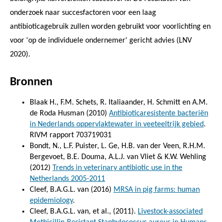
onderzoek naar succesfactoren voor een laag
antibioticagebruik zullen worden gebruikt voor voorlichting en
voor 'op de individuele ondernemer' gericht advies (LNV
2020).
Bronnen
Blaak H., F.M. Schets, R. Italiaander, H. Schmitt en A.M.
de Roda Husman (2010)
Antibioticaresistente bacteriën
in Nederlands oppervlaktewater in veeteeltrijk gebied
.
RIVM rapport 703719031
Bondt, N., L.F. Puister, L. Ge, H.B. van der Veen, R.H.M.
Bergevoet, B.E. Douma, A.L.J. van Vliet & K.W. Wehling
(2012)
Trends in veterinary antibiotic use in the
Netherlands 2005-2011
Cleef, B.A.G.L. van (2016)
MRSA in pig farms: human
epidemiology
.
Cleef, B.A.G.L. van, et al., (2011).
Livestock-associated