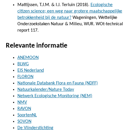
Mattijssen, T.J.M. & I.J. Terluin (2018).
Ecologische
citizen science; een weg naar grotere maatschappelijke
betrokkenheid bij de natuur?
Wageningen, Wettelijke
Onderzoekstaken Natuur & Milieu, WUR. WOt-technical
report 117.
Relevante informatie
ANEMOON
BLWG
EIS Nederland
FLORON
Nationale Databank Flora en Fauna (NDFF)
Natuurkalender/Nature Today
Netwerk Ecologische Monitoring (NEM)
NMV
RAVON
SoortenNL
SOVON
De Vlinderstichting