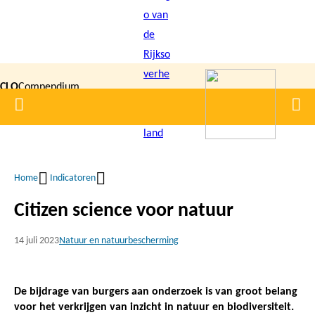
Overslaan
en
naar
de
CLO
Compendium
inhoud
Home
Men
gaan
|
voor de
Leefomgeving
Home
Indicatoren
Kruimelpad
Citizen science voor natuur
14 juli 2023
Natuur en natuurbescherming
De bijdrage van burgers aan onderzoek is van groot belang
voor het verkrijgen van inzicht in natuur en biodiversiteit.