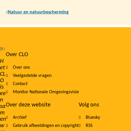
Natuur en natuurbescherming
Over CLO
Footer
H
et
Over ons
navigation
CL
Veelgestelde vragen
O
Contact
is
Monitor Nationale Omgevingsvisie
ee
n
Over deze website
Volg ons
sa
m
Archief
Bluesky
en
w
Gebruik afbeeldingen en copyright
RSS