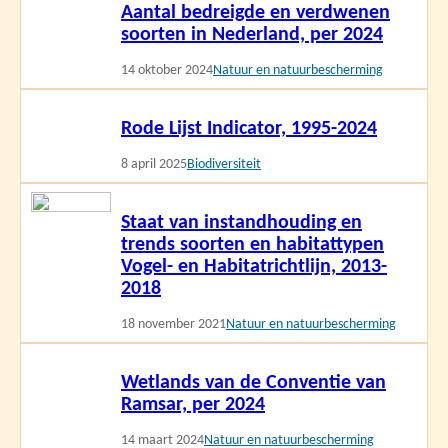
Aantal bedreigde en verdwenen
meer
soorten in Nederland, per 2024
14 oktober 2024
Natuur en natuurbescherming
Lees
Rode Lijst Indicator, 1995-2024
meer
8 april 2025
Biodiversiteit
Lees
Staat van instandhouding en
meer
trends soorten en habitattypen
Vogel- en Habitatrichtlijn, 2013-
2018
18 november 2021
Natuur en natuurbescherming
Lees
Wetlands van de Conventie van
meer
Ramsar, per 2024
14 maart 2024
Natuur en natuurbescherming