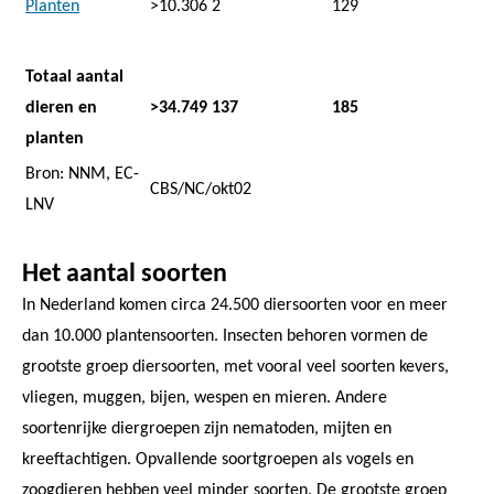
Planten
>10.306
2
129
Totaal aantal
dieren en
>34.749
137
185
planten
Bron: NNM, EC-
CBS/NC/okt02
LNV
Het aantal soorten
In Nederland komen circa 24.500 diersoorten voor en meer
dan 10.000 plantensoorten. Insecten behoren vormen de
grootste groep diersoorten, met vooral veel soorten kevers,
vliegen, muggen, bijen, wespen en mieren. Andere
soortenrijke diergroepen zijn nematoden, mijten en
kreeftachtigen. Opvallende soortgroepen als vogels en
zoogdieren hebben veel minder soorten. De grootste groep