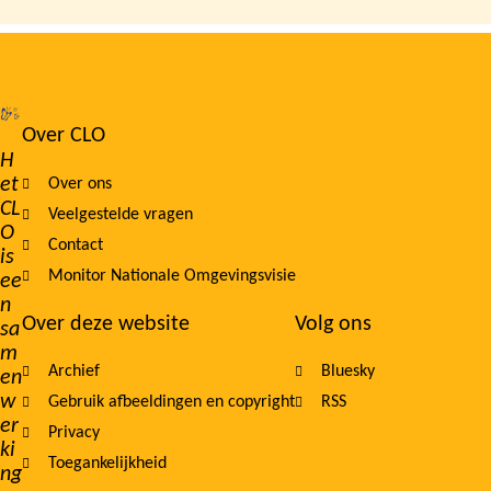
Over CLO
Footer
H
et
Over ons
navigation
CL
Veelgestelde vragen
O
Contact
is
Monitor Nationale Omgevingsvisie
ee
n
Over deze website
Volg ons
sa
m
Archief
Bluesky
en
w
Gebruik afbeeldingen en copyright
RSS
er
Privacy
ki
Toegankelijkheid
ng