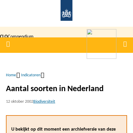
Overslaan
en
naar
de
CLO
Compendium
inhoud
Home
Men
gaan
|
voor de
Leefomgeving
Home
Indicatoren
Kruimelpad
Aantal soorten in Nederland
12 oktober 2002
Biodiversiteit
U bekijkt op dit moment een archiefversie van deze