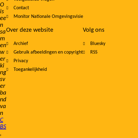
O
Contact
is
Monitor Nationale Omgevingsvisie
ee
n
Over deze website
Volg ons
sa
m
Archief
Bluesky
en
w
Gebruik afbeeldingen en copyright
RSS
er
Privacy
ki
Toegankelijkheid
ng
sv
er
ba
nd
va
n
C
BS
,