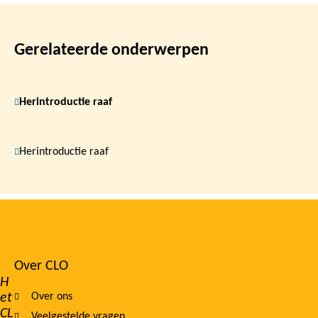
Gerelateerde onderwerpen
Herintroductie raaf
Herintroductie raaf
Over CLO
Footer
H
et
Over ons
navigation
CL
Veelgestelde vragen