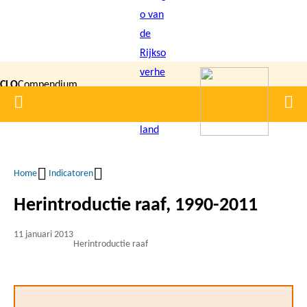
Overslaan
en
naar
de
CLO
Compendium
inhoud
Home
Men
gaan
|
voor de
Leefomgeving
Home
Indicatoren
Kruimelpad
Herintroductie raaf, 1990-2011
11 januari 2013
Herintroductie raaf