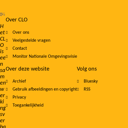
Over CLO
Footer
H
et
Over ons
navigation
CL
Veelgestelde vragen
O
Contact
is
Monitor Nationale Omgevingsvisie
ee
n
Over deze website
Volg ons
sa
m
Archief
Bluesky
en
w
Gebruik afbeeldingen en copyright
RSS
er
Privacy
ki
Toegankelijkheid
ng
sv
er
ba