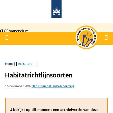
Overslaan
en
naar
de
CLO
Compendium
inhoud
Home
Men
gaan
|
voor de
Leefomgeving
Home
Indicatoren
Kruimelpad
Habitatrichtlijnsoorten
16 november 2007
Natuur en natuurbescherming
U bekijkt op dit moment een archiefversie van deze