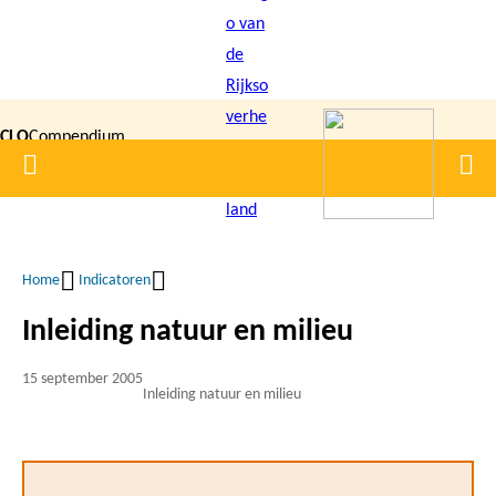
Overslaan
en
naar
de
CLO
Compendium
inhoud
Home
Men
gaan
|
voor de
Leefomgeving
Home
Indicatoren
Kruimelpad
Inleiding natuur en milieu
15 september 2005
Inleiding natuur en milieu