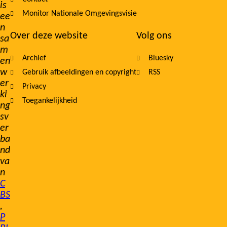
is
Monitor Nationale Omgevingsvisie
ee
n
Over deze website
Volg ons
sa
m
Archief
Bluesky
en
w
Gebruik afbeeldingen en copyright
RSS
er
Privacy
ki
Toegankelijkheid
ng
sv
er
ba
nd
va
n
C
BS
,
P