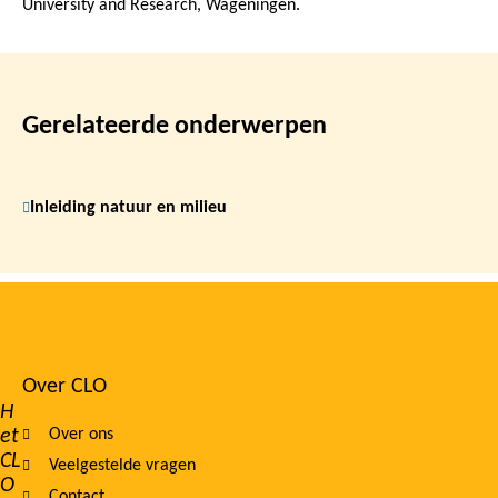
University and Research, Wageningen.
Gerelateerde onderwerpen
Inleiding natuur en milieu
Over CLO
Footer
H
et
Over ons
navigation
CL
Veelgestelde vragen
O
Contact