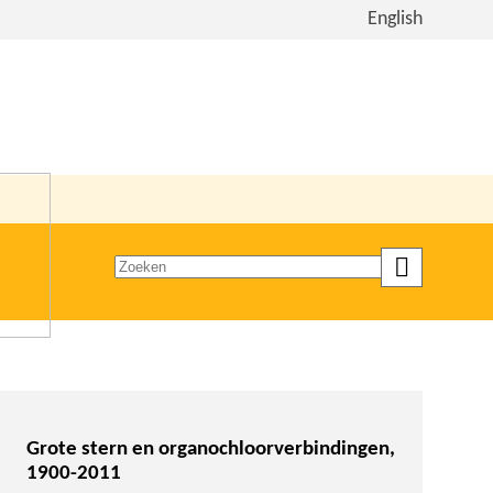
Bekijk
English
de
site
in
het
Engels
Zoeken
op
trefwoord
Grote stern en organochloorverbindingen,
1900-2011