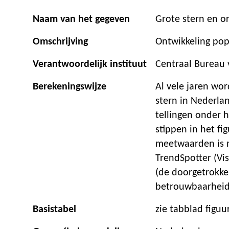
Naam van het gegeven
Grote stern en o
Omschrijving
Ontwikkeling pop
Verantwoordelijk instituut
Centraal Bureau v
Berekeningswijze
Al vele jaren wo
stern in Nederla
tellingen onder 
stippen in het f
meetwaarden is 
TrendSpotter (Vi
(de doorgetrokken
betrouwbaarheids
Basistabel
zie tabblad figu