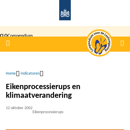
Overslaan
en
naar
de
CLO
Compendium
inhoud
Home
Men
gaan
|
voor de
Leefomgeving
Home
Indicatoren
Kruimelpad
Eikenprocessierups en
klimaatverandering
12 oktober 2002
Eikenprocessierups