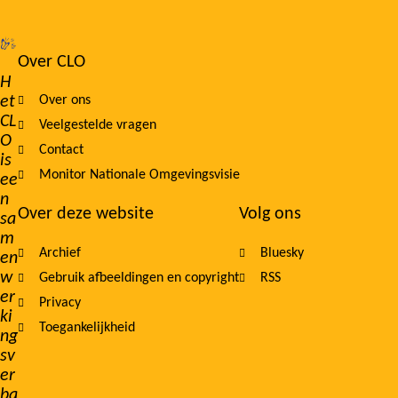
Over CLO
Footer
H
et
Over ons
navigation
CL
Veelgestelde vragen
O
Contact
is
Monitor Nationale Omgevingsvisie
ee
n
Over deze website
Volg ons
sa
m
Archief
Bluesky
en
w
Gebruik afbeeldingen en copyright
RSS
er
Privacy
ki
Toegankelijkheid
ng
sv
er
ba