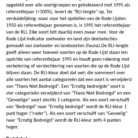
opgeteld over alle soortgroepen en geïndexeerd met 1995 als
referentiejaar (=100%), levert de "RLI-lengte" op. Ter
verduidelijking: waar voor het opstellen van de Rode Lijsten
1950 als referentiejaar genomen is, is 1995 het referentiejaar
van de RLI. Elke soort telt daarbij even zwaar mee. Voor de
Rode Lijst Indicator zoetwater en land zijn deelselecties
gemaakt van zoetwater en landsoorten (fauna).De RLI-lengte
geeft alleen weer hoeveel soorten op de Rode Lijst staan ten
opzichte van referentiejaar 1995 en houdt geen rekening met
verbetering of verslechtering van soorten die op de Rode Lijst
blijven staan. De RLI-kleur doet dat wel; die sommeert over
alle soorten het aantal categorieën dat een soort is verwijderd
van "Thans Niet Bedreigd". Een "Ernstig bedreigde" soort is
vier categorieën verwijderd van "Thans Niet Bedreigd" en een
"Gevoelige" soort slechts 1 categorie. Als een soort verschuift
van "Bedreigd" naar "Ernstig bedreigd" wordt de RLI-kleur 1
punt hoger ("roder"). Als een soort verschuift van "Gevoelig"
naar "Ernstig Bedreigd" wordt de RLI-kleur zelfs 4 punten
hoger.