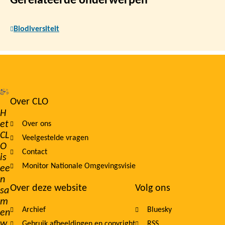
Gerelateerde onderwerpen
Biodiversiteit
Over CLO
Footer
H
et
Over ons
navigation
CL
Veelgestelde vragen
O
Contact
is
Monitor Nationale Omgevingsvisie
ee
n
Over deze website
Volg ons
sa
m
Archief
Bluesky
en
w
Gebruik afbeeldingen en copyright
RSS