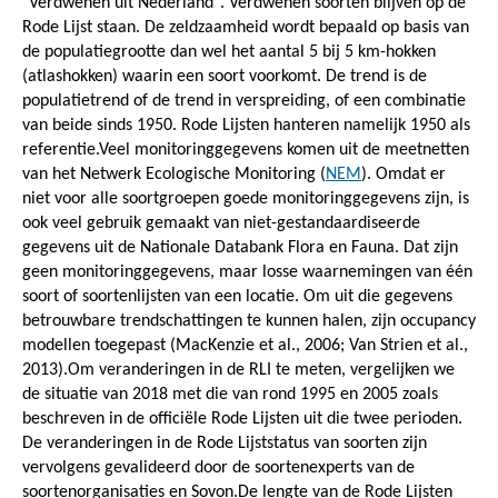
"Verdwenen uit Nederland". Verdwenen soorten blijven op de
Rode Lijst staan. De zeldzaamheid wordt bepaald op basis van
de populatiegrootte dan wel het aantal 5 bij 5 km-hokken
(atlashokken) waarin een soort voorkomt. De trend is de
populatietrend of de trend in verspreiding, of een combinatie
van beide sinds 1950. Rode Lijsten hanteren namelijk 1950 als
referentie.Veel monitoringgegevens komen uit de meetnetten
van het Netwerk Ecologische Monitoring (
NEM
). Omdat er
niet voor alle soortgroepen goede monitoringgegevens zijn, is
ook veel gebruik gemaakt van niet-gestandaardiseerde
gegevens uit de Nationale Databank Flora en Fauna. Dat zijn
geen monitoringgegevens, maar losse waarnemingen van één
soort of soortenlijsten van een locatie. Om uit die gegevens
betrouwbare trendschattingen te kunnen halen, zijn occupancy
modellen toegepast (MacKenzie et al., 2006; Van Strien et al.,
2013).Om veranderingen in de RLI te meten, vergelijken we
de situatie van 2018 met die van rond 1995 en 2005 zoals
beschreven in de officiële Rode Lijsten uit die twee perioden.
De veranderingen in de Rode Lijststatus van soorten zijn
vervolgens gevalideerd door de soortenexperts van de
soortenorganisaties en Sovon.De lengte van de Rode Lijsten