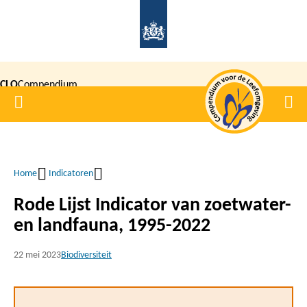
Overslaan
en
naar
de
CLO
Compendium
inhoud
Home
Men
gaan
|
voor de
Leefomgeving
Home
Indicatoren
Kruimelpad
Rode Lijst Indicator van zoetwater-
en landfauna, 1995-2022
22 mei 2023
Biodiversiteit