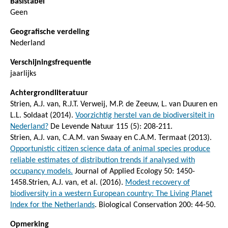
Basistabel
Geen
Geografische verdeling
Nederland
Verschijningsfrequentie
jaarlijks
Achtergrondliteratuur
Strien, A.J. van, R.J.T. Verweij, M.P. de Zeeuw, L. van Duuren en
L.L. Soldaat (2014).
Voorzichtig herstel van de biodiversiteit in
Nederland?
De Levende Natuur 115 (5): 208-211.
Strien, A.J. van, C.A.M. van Swaay en C.A.M. Termaat (2013).
Opportunistic citizen science data of animal species produce
reliable estimates of distribution trends if analysed with
occupancy models.
Journal of Applied Ecology 50: 1450-
1458.Strien, A.J. van, et al. (2016).
Modest recovery of
biodiversity in a western European country: The Living Planet
Index for the Netherlands
. Biological Conservation 200: 44-50.
Opmerking