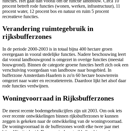
functies. Het gaat dan vooral om de functie landbouw. Circa 10
procent betreft rode functies (wonen, werken, infrastructuur), 11
procent water, 12 procent bos en natuur en ruim 5 procent
recreatieve functies.
Verandering ruimtegebruik in
rijksbufferzones
In de periode 2000-2003 is in totaal bijna 400 hectare groen
overgegaan in vooral stedelijke functies. Nadere beschouwing leert
dat vooral landbouwgrond is omgezet in overige functies (meestal
bouwgrond). Binnen de categorie groene functies heeft zich ook een
verschuiving voorgedaan van landbouw naar bosgebied. In
bufferzone Amsterdam-Haarlem is zo'n 60 hectare bouwterrein
omgezet naar water en recreatieterrein. Daardoor lijkt het alsof daar
rode functies verdwijnen.
Woningvoorraad in Rijksbufferzones
De meest recente bodemgebruikcijfers zijn uit 2003. Om ook iets
over recente ontwikkelingen binnen rijksbufferzones te kunnen
zeggen is gekeken naar de ontwikkeling van de woningvoorraad.
De woningvoorraad in de bufferzones wordt elke twee jaar met