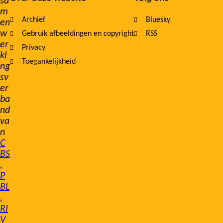
sa
m
Archief
Bluesky
en
w
Gebruik afbeeldingen en copyright
RSS
er
Privacy
ki
Toegankelijkheid
ng
sv
er
ba
nd
va
n
C
BS
,
P
BL
,
RI
V