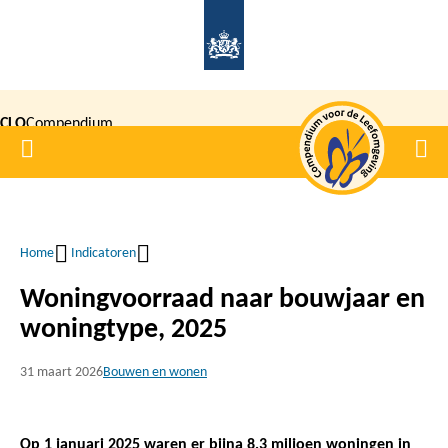
Overslaan
en
naar
de
CLO
Compendium
inhoud
Home
Men
gaan
|
voor de
Leefomgeving
Home
Indicatoren
Kruimelpad
Woningvoorraad naar bouwjaar en
woningtype, 2025
31 maart 2026
Bouwen en wonen
Op 1 januari 2025 waren er bijna 8,3 miljoen woningen in