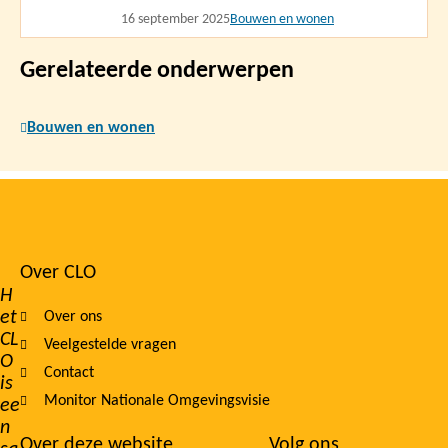
16 september 2025
Bouwen en wonen
Gerelateerde onderwerpen
Bouwen en wonen
Over CLO
Footer
H
et
Over ons
navigation
CL
Veelgestelde vragen
O
Contact
is
Monitor Nationale Omgevingsvisie
ee
n
Over deze website
Volg ons