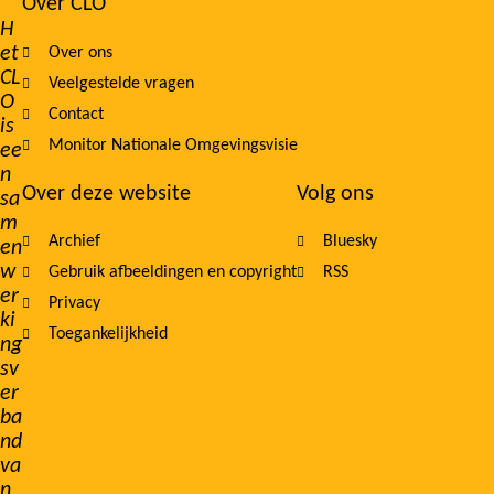
Over CLO
Footer
H
et
Over ons
navigation
CL
Veelgestelde vragen
O
Contact
is
Monitor Nationale Omgevingsvisie
ee
n
Over deze website
Volg ons
sa
m
Archief
Bluesky
en
w
Gebruik afbeeldingen en copyright
RSS
er
Privacy
ki
Toegankelijkheid
ng
sv
er
ba
nd
va
n