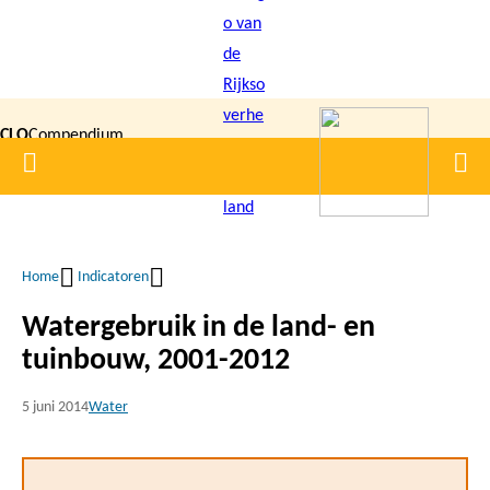
Overslaan
en
naar
de
CLO
Compendium
inhoud
Home
Men
gaan
|
voor de
Leefomgeving
Home
Indicatoren
Kruimelpad
Watergebruik in de land- en
tuinbouw, 2001-2012
5 juni 2014
Water