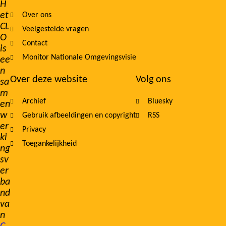
H
et
Over ons
navigation
CL
Veelgestelde vragen
O
Contact
is
Monitor Nationale Omgevingsvisie
ee
n
Over deze website
Volg ons
sa
m
Archief
Bluesky
en
w
Gebruik afbeeldingen en copyright
RSS
er
Privacy
ki
Toegankelijkheid
ng
sv
er
ba
nd
va
n