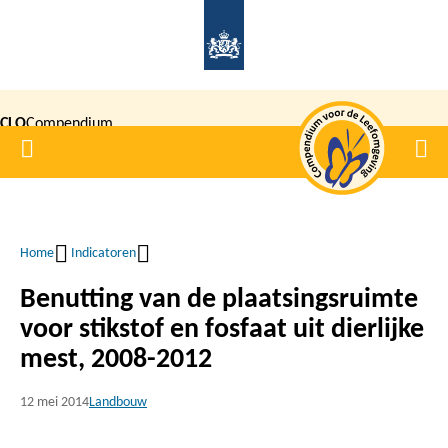
Overslaan
en
naar
de
CLO
Compendium
inhoud
Home
Men
gaan
|
voor de
Leefomgeving
Home
Indicatoren
Kruimelpad
Benutting van de plaatsingsruimte
voor stikstof en fosfaat uit dierlijke
mest, 2008-2012
12 mei 2014
Landbouw