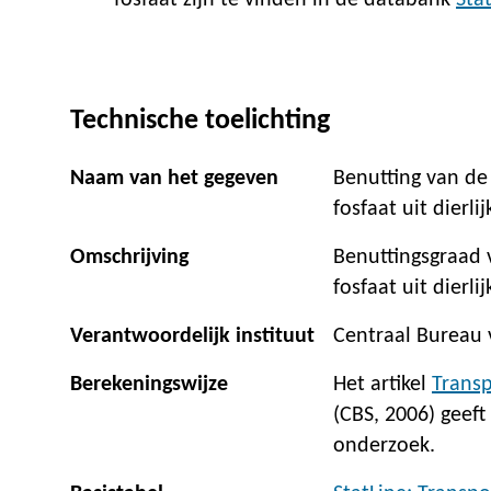
fosfaat zijn te vinden in de databank
Sta
Technische toelichting
Naam van het gegeven
Benutting van de 
fosfaat uit dierli
Omschrijving
Benuttingsgraad 
fosfaat uit dierl
Verantwoordelijk instituut
Centraal Bureau v
Berekeningswijze
Het artikel
Transp
(CBS, 2006) geef
onderzoek.