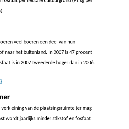
 fosfaat per hectare cultuurgrond (91 kg per
).
 voeren veel boeren een deel van hun
f naar het buitenland. In 2007 is 47 procent
sfaat is in 2007 tweederde hoger dan in 2006.
3
iner
 verkleining van de plaatsingsruimte (er mag
t wordt jaarlijks minder stikstof en fosfaat