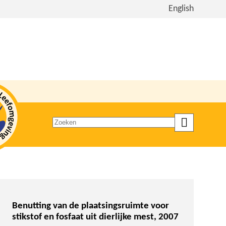
Bekijk
English
de
site
in
het
Engels
Zoeken
op
trefwoord
Benutting van de plaatsingsruimte voor
stikstof en fosfaat uit dierlijke mest, 2007