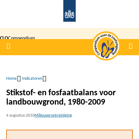
Overslaan
en
naar
de
CLO
Compendium
inhoud
Home
Men
gaan
|
voor de
Leefomgeving
Home
Indicatoren
Kruimelpad
Stikstof- en fosfaatbalans voor
landbouwgrond, 1980-2009
4 augustus 2010
Milieuverontreiniging