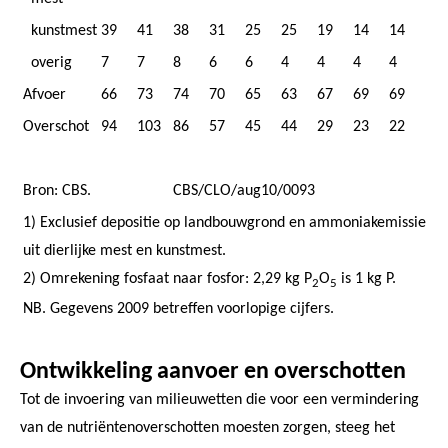
kunstmest
39
41
38
31
25
25
19
14
14
overig
7
7
8
6
6
4
4
4
4
Afvoer
66
73
74
70
65
63
67
69
69
Overschot
94
103
86
57
45
44
29
23
22
Bron: CBS.
CBS/CLO/aug10/0093
1) Exclusief depositie op landbouwgrond en ammoniakemissie
uit dierlijke mest en kunstmest.
2) Omrekening fosfaat naar fosfor: 2,29 kg P
O
is 1 kg P.
2
5
NB. Gegevens 2009 betreffen voorlopige cijfers.
Ontwikkeling aanvoer en overschotten
Tot de invoering van milieuwetten die voor een vermindering
van de nutriëntenoverschotten moesten zorgen, steeg het