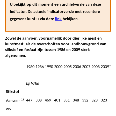
U bekijkt op dit moment een archiefversie van deze
indicator. De actuele indicatorversie met recentere
gegevens kunt u via deze
link
bekijken.
Zowel de aanvoer, voornamelijk door dierlijke mest en
kunstmest, als de overschotten voor landbouwgrond van
stikstof en fosfaat zijn tussen 1986 en 2009 sterk
afgenomen.
1980
1986
1990
2000
2005
2006
2007
2008
2009*
kg N/ha
Stikstof
1)
447
508
469
401
351
348
332
323
323
Aanvoer
w.v.