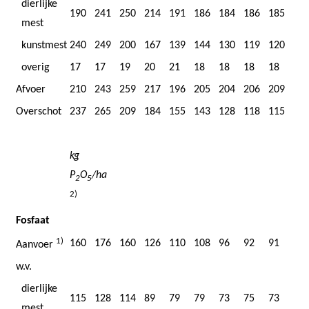
dierlijke
190
241
250
214
191
186
184
186
185
mest
kunstmest
240
249
200
167
139
144
130
119
120
overig
17
17
19
20
21
18
18
18
18
Afvoer
210
243
259
217
196
205
204
206
209
Overschot
237
265
209
184
155
143
128
118
115
kg
P
O
/ha
2
5
2)
Fosfaat
1)
160
176
160
126
110
108
96
92
91
Aanvoer
w.v.
dierlijke
115
128
114
89
79
79
73
75
73
mest