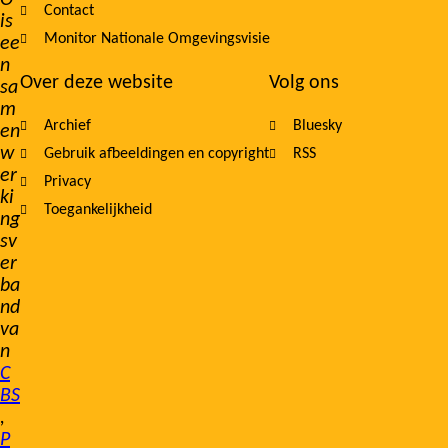
O
Contact
is
Monitor Nationale Omgevingsvisie
ee
n
Over deze website
Volg ons
sa
m
Archief
Bluesky
en
w
Gebruik afbeeldingen en copyright
RSS
er
Privacy
ki
Toegankelijkheid
ng
sv
er
ba
nd
va
n
C
BS
,
P