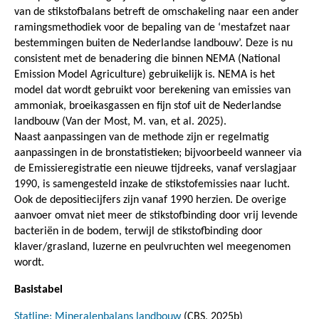
van de stikstofbalans betreft de omschakeling naar een ander
ramingsmethodiek voor de bepaling van de ‘mestafzet naar
bestemmingen buiten de Nederlandse landbouw’. Deze is nu
consistent met de benadering die binnen NEMA (National
Emission Model Agriculture) gebruikelijk is. NEMA is het
model dat wordt gebruikt voor berekening van emissies van
ammoniak, broeikasgassen en fijn stof uit de Nederlandse
landbouw (Van der Most, M. van, et al. 2025).
Naast aanpassingen van de methode zijn er regelmatig
aanpassingen in de bronstatistieken; bijvoorbeeld wanneer via
de Emissieregistratie een nieuwe tijdreeks, vanaf verslagjaar
1990, is samengesteld inzake de stikstofemissies naar lucht.
Ook de depositiecijfers zijn vanaf 1990 herzien. De overige
aanvoer omvat niet meer de stikstofbinding door vrij levende
bacteriën in de bodem, terwijl de stikstofbinding door
klaver/grasland, luzerne en peulvruchten wel meegenomen
wordt.
Basistabel
Statline: Mineralenbalans landbouw
(CBS, 2025b)