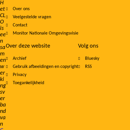
H
et
Over ons
navigation
CL
Veelgestelde vragen
O
Contact
is
Monitor Nationale Omgevingsvisie
ee
n
Over deze website
Volg ons
sa
m
Archief
Bluesky
en
w
Gebruik afbeeldingen en copyright
RSS
er
Privacy
ki
Toegankelijkheid
ng
sv
er
ba
nd
va
n