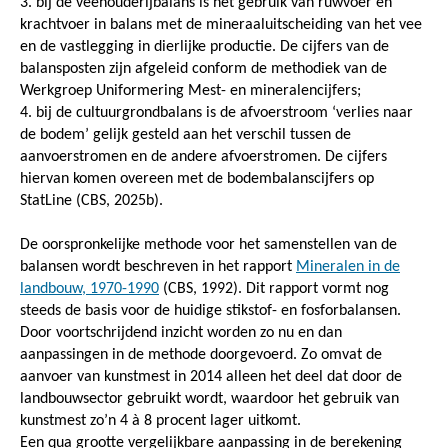
3. bij de veehouderijbalans is het gebruik van ruwvoer en
krachtvoer in balans met de mineraaluitscheiding van het vee
en de vastlegging in dierlijke productie. De cijfers van de
balansposten zijn afgeleid conform de methodiek van de
Werkgroep Uniformering Mest- en mineralencijfers;
4. bij de cultuurgrondbalans is de afvoerstroom ‘verlies naar
de bodem’ gelijk gesteld aan het verschil tussen de
aanvoerstromen en de andere afvoerstromen. De cijfers
hiervan komen overeen met de bodembalanscijfers op
StatLine (CBS, 2025b).
De oorspronkelijke methode voor het samenstellen van de
balansen wordt beschreven in het rapport
Mineralen in de
landbouw, 1970-1990
(CBS, 1992). Dit rapport vormt nog
steeds de basis voor de huidige stikstof- en fosforbalansen.
Door voortschrijdend inzicht worden zo nu en dan
aanpassingen in de methode doorgevoerd. Zo omvat de
aanvoer van kunstmest in 2014 alleen het deel dat door de
landbouwsector gebruikt wordt, waardoor het gebruik van
kunstmest zo’n 4 à 8 procent lager uitkomt.
Een qua grootte vergelijkbare aanpassing in de berekening