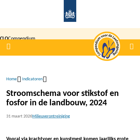
Overslaan
en
naar
de
CLO
Compendium
inhoud
Home
Men
gaan
|
voor de
Leefomgeving
Home
Indicatoren
Kruimelpad
Stroomschema voor stikstof en
fosfor in de landbouw, 2024
31 maart 2026
Milieuverontreiniging
Vooral via krachtvoer en kunstmest komen jaarlijks grote