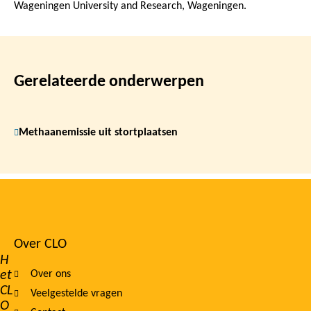
Wageningen University and Research, Wageningen.
Gerelateerde onderwerpen
Methaanemissie uit stortplaatsen
Over CLO
Footer
H
et
Over ons
navigation
CL
Veelgestelde vragen
O