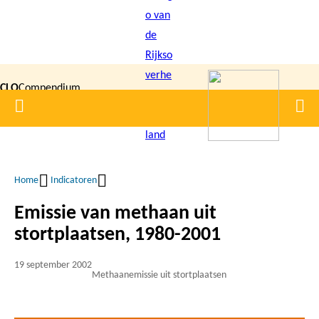
Overslaan
en
naar
de
CLO
Compendium
inhoud
Home
Men
gaan
|
voor de
Leefomgeving
Home
Indicatoren
Kruimelpad
Emissie van methaan uit
stortplaatsen, 1980-2001
19 september 2002
Methaanemissie uit stortplaatsen