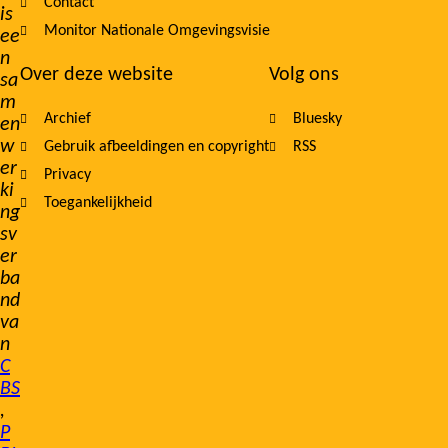
Contact
is
Monitor Nationale Omgevingsvisie
ee
n
Over deze website
Volg ons
sa
m
Archief
Bluesky
en
w
Gebruik afbeeldingen en copyright
RSS
er
Privacy
ki
Toegankelijkheid
ng
sv
er
ba
nd
va
n
C
BS
,
P