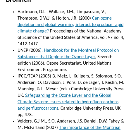
Hartmann, D.L., Wallace, J.M., Limpasuvan, V.,
Thompson, D.W.J. & Holton, J.R. (2000)
Can ozone
depletion and global warming interact to produce rapid
climate change?
Proceedings of the National Academy
of Science of the United States of America, vol. 97 no. 4,
1412-1417.
UNEP (2006
). Handbook for the Montreal Protocol on
Substances that Deplete the Ozone Layer
, Seventh
edition (2006). Ozone Secretariat, United Nations
Environment Programme.
IPCC/TEAP (2005) B. Metz, L. Kuijpers, S. Solomon, S.O.
Andersen, O. Davidson, J. Pons, D. de Jager, T. Kestin, M.
Manning, & L. Meyer (eds.) Cambridge University Press,
UK.
Safeguarding the Ozone Layer and the Global
Climate System: Issues related to hydrofluorocarbons
and perfluorocarbons
, Cambridge University Press, UK,
pp, 478.
Velders, G.J.M., S.O. Andersen, J.S. Daniel, D.W. Fahey &
M. McFarland (2007)
The importance of the Montreal