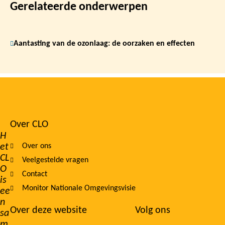
Gerelateerde onderwerpen
Aantasting van de ozonlaag: de oorzaken en effecten
Over CLO
Footer
H
et
Over ons
navigation
CL
Veelgestelde vragen
O
Contact
is
Monitor Nationale Omgevingsvisie
ee
n
Over deze website
Volg ons
sa
m