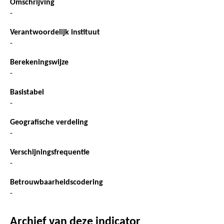
Omschrijving
-
Verantwoordelijk instituut
-
Berekeningswijze
-
Basistabel
-
Geografische verdeling
-
Verschijningsfrequentie
-
Betrouwbaarheidscodering
-
Archief van deze indicator