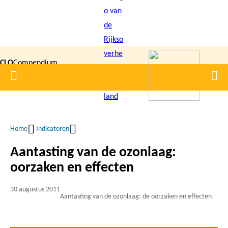
Overslaan
en
naar
de
CLO
Compendium
inhoud
Home
Men
gaan
|
voor de
Leefomgeving
Home
Indicatoren
Kruimelpad
Aantasting van de ozonlaag:
oorzaken en effecten
30 augustus 2011
Aantasting van de ozonlaag: de oorzaken en effecten