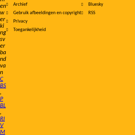
Archief
Bluesky
en
w
Gebruik afbeeldingen en copyright
RSS
er
Privacy
ki
Toegankelijkheid
ng
sv
er
ba
nd
va
n
C
BS
,
P
BL
,
RI
V
M