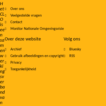
Footer
H
et
Over ons
navigation
CL
Veelgestelde vragen
O
Contact
is
Monitor Nationale Omgevingsvisie
ee
n
Over deze website
Volg ons
sa
m
Archief
Bluesky
en
w
Gebruik afbeeldingen en copyright
RSS
er
Privacy
ki
Toegankelijkheid
ng
sv
er
ba
nd
va
n