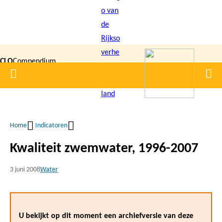
Overslaan
en
naar
de
CLO
Compendium
inhoud
Home
Men
gaan
|
voor de
Leefomgeving
Home
Indicatoren
Kruimelpad
Kwaliteit zwemwater, 1996-2007
3 juni 2008
Water
U bekijkt op dit moment een archiefversie van deze