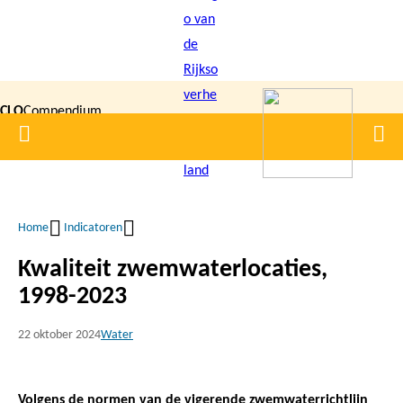
Overslaan
en
naar
de
CLO
Compendium
inhoud
Home
Men
gaan
|
voor de
Leefomgeving
Home
Indicatoren
Kruimelpad
Kwaliteit zwemwaterlocaties,
1998-2023
22 oktober 2024
Water
Volgens de normen van de vigerende zwemwaterrichtlijn