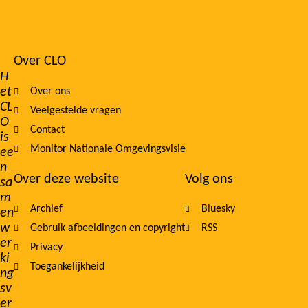
Over CLO
Footer
H
et
Over ons
navigation
CL
Veelgestelde vragen
O
Contact
is
Monitor Nationale Omgevingsvisie
ee
n
Over deze website
Volg ons
sa
m
Archief
Bluesky
en
w
Gebruik afbeeldingen en copyright
RSS
er
Privacy
ki
Toegankelijkheid
ng
sv
er