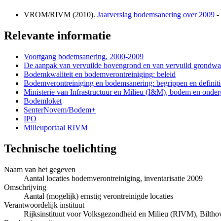
VROM/RIVM (2010).
Jaarverslag bodemsanering over 2009
-
Relevante informatie
Voortgang bodemsanering, 2000-2009
De aanpak van vervuilde bovengrond en van vervuild grondwa
Bodemkwaliteit en bodemverontreiniging: beleid
Bodemverontreiniging en bodemsanering: begrippen en definiti
Ministerie van Infrastructuur en Milieu (I&M), bodem en onde
Bodemloket
SenterNovem/Bodem+
IPO
Milieuportaal RIVM
Technische toelichting
Naam van het gegeven
Aantal locaties bodemverontreiniging, inventarisatie 2009
Omschrijving
Aantal (mogelijk) ernstig verontreinigde locaties
Verantwoordelijk instituut
Rijksinstituut voor Volksgezondheid en Milieu (RIVM), Bilthov