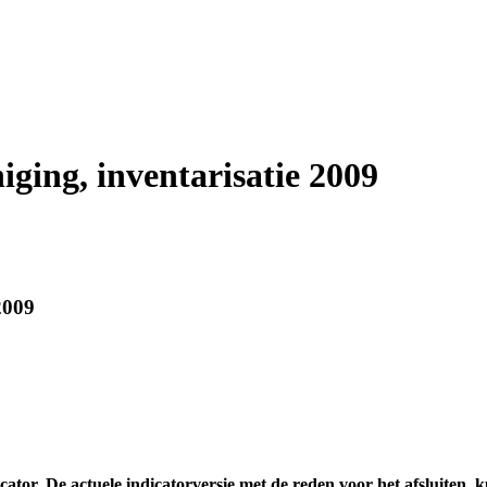
iging, inventarisatie 2009
2009
cator. De actuele indicatorversie met de reden voor het afsluiten, 