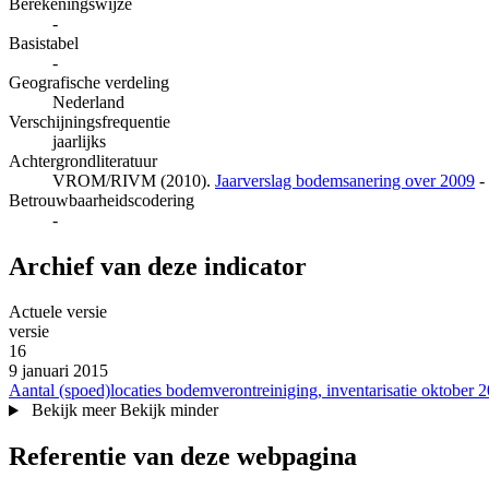
Berekeningswijze
-
Basistabel
-
Geografische verdeling
Nederland
Verschijningsfrequentie
jaarlijks
Achtergrondliteratuur
VROM/RIVM (2010).
Jaarverslag bodemsanering over 2009
-
Betrouwbaarheidscodering
-
Archief van deze indicator
Actuele versie
versie‎
16
9 januari 2015
Aantal (spoed)locaties bodemverontreiniging, inventarisatie oktober 
Bekijk meer
Bekijk minder
Referentie van deze webpagina