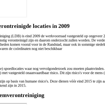
erontreinigde locaties in 2009
niging (LDB) is eind 2009 de werkvoorraad vastgesteld op ongeveer 25
k ernstig verontreinigd zijn en daarom onderzocht zullen worden. De ver
heden komen vooral voor in de Randstad, maar ook in sommige stedelij
 waren de coördinaten nog niet beschikbaar
iële) spoedlocaties waar nog vervolgonderzoek zou moeten plaatsvinden. E
et vastgesteld onaanvaardbaar risico. Dit zijn risico's voor de mens (
d zijn op basis van humane risico's. Deze dienen vóór eind 2015 te zijn
kend zijn in 2015.
emverontreiniging