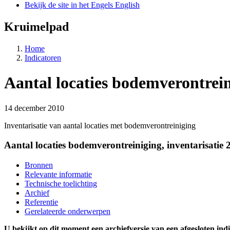
Bekijk de site in het Engels
English
Kruimelpad
Home
Indicatoren
Aantal locaties bodemverontrein
14 december 2010
Inventarisatie van aantal locaties met bodemverontreiniging
Aantal locaties bodemverontreiniging, inventarisatie 
Bronnen
Relevante informatie
Technische toelichting
Archief
Referentie
Gerelateerde onderwerpen
U bekijkt op dit moment een archiefversie van een afgesloten indi