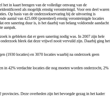
el het in kaart brengen van de volledige omvang van de
ïdentificeerd als mogelijk ernstig verontreinigd. Voor een deel waren
ties. Op basis van de onderzoekservaring bij de uitvoering is
ende aantal van 425.000 (potentieel) ernstig verontreinigde locaties
een sanering duur is, is het daarbij van belang voldoende aandacht
te aanpak.
oek is gebleken dat er geen sanering nodig was. In 2007 zijn hele
onderzoek bleek dat deze vrijwel nooit vervuild zijn. Daarbij ging het
en (1930 locaties) en 3070 locaties waarbij na onderzoek geen
len in 42% verdachte locaties die nog moeten worden onderzocht, 2%
2 provincies. Deze overheden zijn het bevoegde gezag in het kader