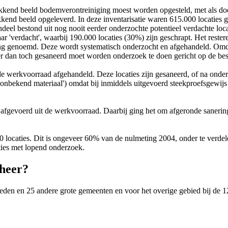
dekkend beeld bodemverontreiniging moest worden opgesteld, met als do
end beeld opgeleverd. In deze inventarisatie waren 615.000 locaties ge
ndeel bestond uit nog nooit eerder onderzochte potentieel verdachte loca
naar 'verdacht', waarbij 190.000 locaties (30%) zijn geschrapt. Het rester
 genoemd. Deze wordt systematisch onderzocht en afgehandeld. Omdat 
er dan toch gesaneerd moet worden onderzoek te doen gericht op de bes
e werkvoorraad afgehandeld. Deze locaties zijn gesaneerd, of na onderz
onbekend materiaal') omdat bij inmiddels uitgevoerd steekproefsgewijs 
afgevoerd uit de werkvoorraad. Daarbij ging het om afgeronde sanering
locaties. Dit is ongeveer 60% van de nulmeting 2004, onder te verde
ties met lopend onderzoek.
eheer?
eden en 25 andere grote gemeenten en voor het overige gebied bij de 1