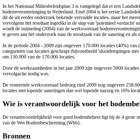
In het Nationaal Milieubeleidsplan 3 is vastgelegd dat er een Lands
bodemverontreiniging in Nederland. Eind 2004 is het eerste Landsdekk
dit de uit eerder onderzoek bekende vervuilde locaties, maar het mere
vervolgens het resultaat ingedikt in de stap van 'potentieel verdacht' 
wordt de nulmeting (2004) van de werkvoorraad bodemverontreiniging
te geven aan het onderzoek naar de noodzaak van de sanering en als 
In de periode 2004 - 2009 zijn ongeveer 170.000 locaties (40%) van d
categorieën van locaties geschrapt (bijvoorbeeld 'slootdempingen met 
om 130.000 van de 170.000 locaties.
Door de werkzaamheden in het jaar 2009 zijn ongeveer 5000 locaties 
vervolgactie nodig was.
De resterende werkvoorraad bedroeg eind 2009 nog ongeveer 258.000 
locaties met lopende saneringen dan wel lopende nazorg en 16% loca
Wie is verantwoordelijk voor het bodemb
De verantwoordelijkheid voor goed bodembeheer ligt bij de 4 grote st
van de Wet Bodembescherming (Wbb).
Bronnen