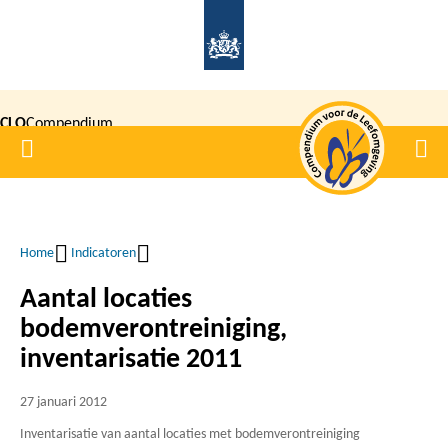
Overslaan
en
naar
de
CLO
Compendium
inhoud
Home
Men
gaan
|
voor de
Leefomgeving
Home
Indicatoren
Kruimelpad
Aantal locaties
bodemverontreiniging,
inventarisatie 2011
27 januari 2012
Inventarisatie van aantal locaties met bodemverontreiniging