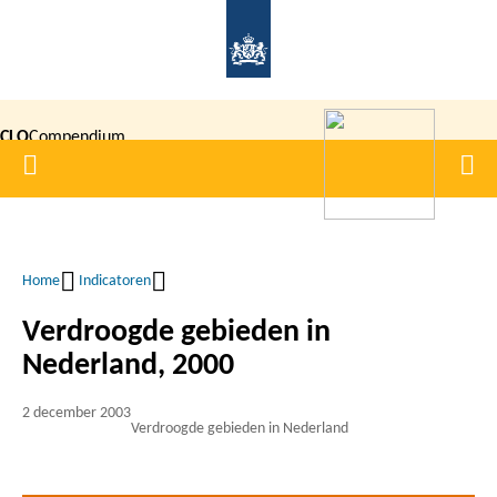
Overslaan
en
naar
de
CLO
Compendium
inhoud
Home
Men
gaan
|
voor de
Leefomgeving
Home
Indicatoren
Kruimelpad
Verdroogde gebieden in
Nederland, 2000
2 december 2003
Verdroogde gebieden in Nederland