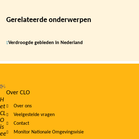
Gerelateerde onderwerpen
Verdroogde gebieden in Nederland
Over CLO
Footer
H
et
Over ons
navigation
CL
Veelgestelde vragen
O
Contact
is
Monitor Nationale Omgevingsvisie
ee