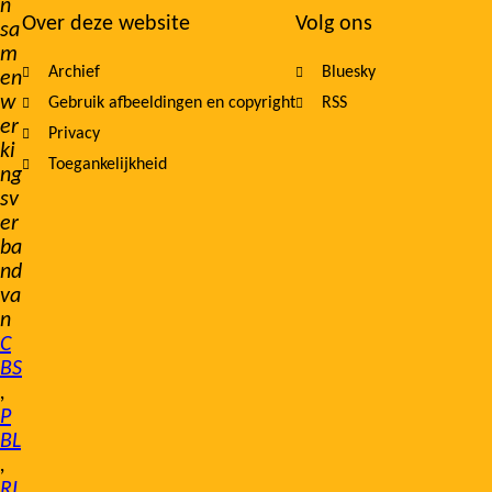
n
Over deze website
Volg ons
sa
m
Archief
Bluesky
en
w
Gebruik afbeeldingen en copyright
RSS
er
Privacy
ki
Toegankelijkheid
ng
sv
er
ba
nd
va
n
C
BS
,
P
BL
,
RI