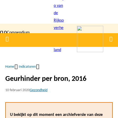
Overslaan
en
naar
de
CLO
Compendium
inhoud
Home
Men
gaan
|
voor de
Leefomgeving
Home
Indicatoren
Kruimelpad
Geurhinder per bron, 2016
10 februari 2020
Gezondheid
U bekijkt op dit moment een archiefversie van deze