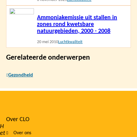
Lees
Ammoniakemissie uit stallen in
meer
zones rond kwetsbare
natuurgebieden, 2000 - 2008
20 mei 2010
Luchtkwaliteit
Gerelateerde onderwerpen
Gezondheid
Over CLO
Footer
H
et
Over ons
navigation