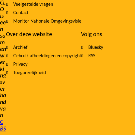
CL
Veelgestelde vragen
O
Contact
is
Monitor Nationale Omgevingsvisie
ee
n
Over deze website
Volg ons
sa
m
Archief
Bluesky
en
w
Gebruik afbeeldingen en copyright
RSS
er
Privacy
ki
Toegankelijkheid
ng
sv
er
ba
nd
va
n
C
BS