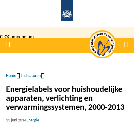
Overslaan
en
naar
de
CLO
Compendium
inhoud
Home
Men
gaan
|
voor de
Leefomgeving
Home
Indicatoren
Kruimelpad
Energielabels voor huishoudelijke
apparaten, verlichting en
verwarmingssystemen, 2000-2013
13 juni 2014
Energie