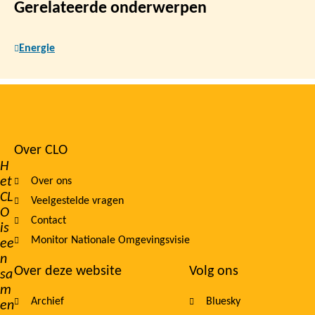
Gerelateerde onderwerpen
Energie
Over CLO
Footer
H
et
Over ons
navigation
CL
Veelgestelde vragen
O
Contact
is
Monitor Nationale Omgevingsvisie
ee
n
Over deze website
Volg ons
sa
m
Archief
Bluesky
en