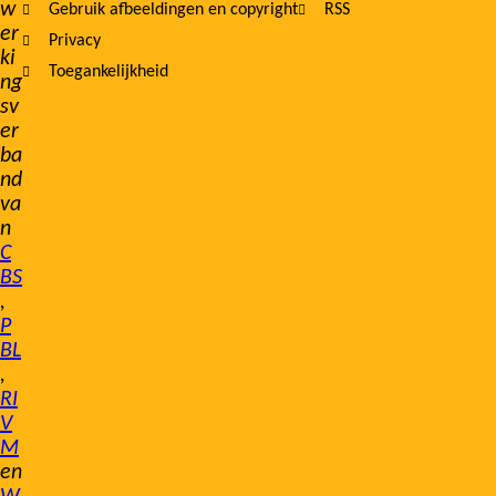
w
Gebruik afbeeldingen en copyright
RSS
er
Privacy
ki
Toegankelijkheid
ng
sv
er
ba
nd
va
n
C
BS
,
P
BL
,
RI
V
M
en