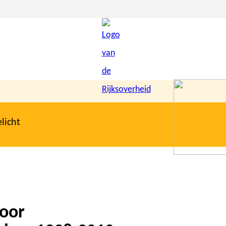
licht
door