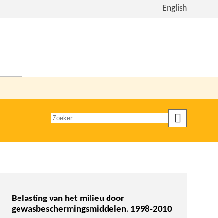
Bekijk
English
de
site
in
het
Engels
Zoeken
op
trefwoord
Belasting van het milieu door
gewasbeschermingsmiddelen, 1998-2010