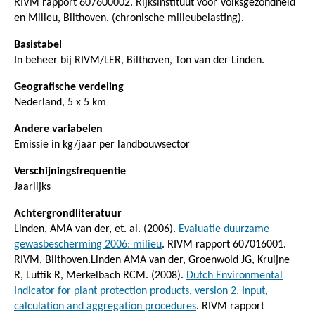
RIVM rapport 607600002. Rijksinstituut voor Volksgezondheid
en Milieu, Bilthoven. (chronische milieubelasting).
Basistabel
In beheer bij RIVM/LER, Bilthoven, Ton van der Linden.
Geografische verdeling
Nederland, 5 x 5 km
Andere variabelen
Emissie in kg/jaar per landbouwsector
Verschijningsfrequentie
Jaarlijks
Achtergrondliteratuur
Linden, AMA van der, et. al. (2006).
Evaluatie duurzame
gewasbescherming 2006: milieu
. RIVM rapport 607016001.
RIVM, Bilthoven.Linden AMA van der, Groenwold JG, Kruijne
R, Luttik R, Merkelbach RCM. (2008).
Dutch Environmental
Indicator for plant protection products, version 2. Input,
calculation and aggregation procedures
. RIVM rapport