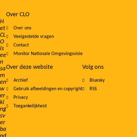
Over CLO
Footer
H
et
Over ons
navigation
CL
Veelgestelde vragen
O
Contact
is
Monitor Nationale Omgevingsvisie
ee
n
Over deze website
Volg ons
sa
m
Archief
Bluesky
en
w
Gebruik afbeeldingen en copyright
RSS
er
Privacy
ki
Toegankelijkheid
ng
sv
er
ba
nd