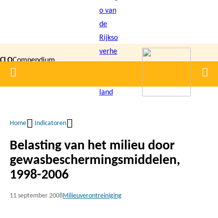
Overslaan
en
naar
de
CLO
Compendium
inhoud
Home
Men
gaan
|
voor de
Leefomgeving
Home
Indicatoren
Kruimelpad
Belasting van het milieu door
gewasbeschermingsmiddelen,
1998-2006
11 september 2008
Milieuverontreiniging