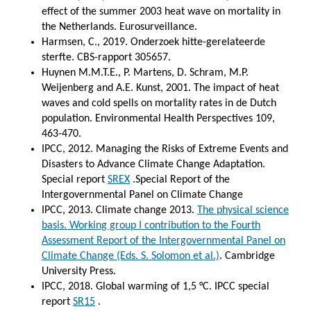
effect of the summer 2003 heat wave on mortality in
the Netherlands. Eurosurveillance.
Harmsen, C., 2019. Onderzoek hitte-gerelateerde
sterfte. CBS-rapport 305657.
Huynen M.M.T.E., P. Martens, D. Schram, M.P.
Weijenberg and A.E. Kunst, 2001. The impact of heat
waves and cold spells on mortality rates in de Dutch
population. Environmental Health Perspectives 109,
463-470.
IPCC, 2012. Managing the Risks of Extreme Events and
Disasters to Advance Climate Change Adaptation.
Special report
SREX
.Special Report of the
Intergovernmental Panel on Climate Change
IPCC, 2013. Climate change 2013.
The physical science
basis. Working group I contribution to the Fourth
Assessment Report of the Intergovernmental Panel on
Climate Change (Eds. S. Solomon et al.)
. Cambridge
University Press.
IPCC, 2018. Global warming of 1,5 °C. IPCC special
report
SR15
.