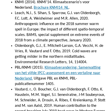
KNMI (2014). KNMI'14. Klimaatscenario's voor
Nederland.
Brochure KNMI14_NL
.
Leach, N.J., S. Sihan, S. Sparrow, G.J. van Oldenborgh,
F.C. Lott, A. Weisheimer and M.R. Allen, 2020.
Anthropogenic influence on the 2018 summer warm
spell in Europe: the impact of different spatio-temporal
scales. BAMS, special supplement on extreme events of
2018 from a climate perspective, January 2020.
Oldenborgh, G.J., E. Mitchell-Larson, G.A. Vecchi, H. de
Vries, R. Vautard and F. Otto, 2019. Cold waves are
getting milder in the northern midlatitudes.
Environmental Research Letters, 14, 114004.
PBL/KNMI (2015).
Klimaatverandering: Samenvatting
van het vijfde IPCC-assessment en een vertaling naar
Nederland.
Uitgave PBL en KNMI, PBL-
publicatienummer 1405.
Vautard, r., O. Boucher, G.J. van Oldenborgh, F. Otto, K.
Haustein, M.M. Vogel, S.I. Seneviratne, J-M Soubeyroux,
M. Schneider, A. Drouin, A. Ribes, F. Kreienkamp, P. Stott
and M. van Aalst, 2019. Human contribution to the