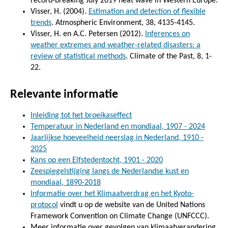
record-breaking July 2019 heat wave in Western Europe.
Visser, H. (2004).
Estimation and detection of flexible
trends
. Atmospheric Environment, 38, 4135-4145.
Visser, H. en A.C. Petersen (2012).
Inferences on
weather extremes and weather-related disasters: a
review of statistical methods
. Climate of the Past, 8, 1-
22.
Relevante informatie
Inleiding tot het broeikaseffect
Temperatuur in Nederland en mondiaal, 1907 - 2024
Jaarlijkse hoeveelheid neerslag in Nederland, 1910 -
2025
Kans op een Elfstedentocht, 1901 - 2020
Zeespiegelstijging langs de Nederlandse kust en
mondiaal, 1890-2018
Informatie over het Klimaatverdrag en het Kyoto-
protocol
vindt u op de website van de United Nations
Framework Convention on Climate Change (UNFCCC).
Meer informatie over gevolgen van klimaatverandering