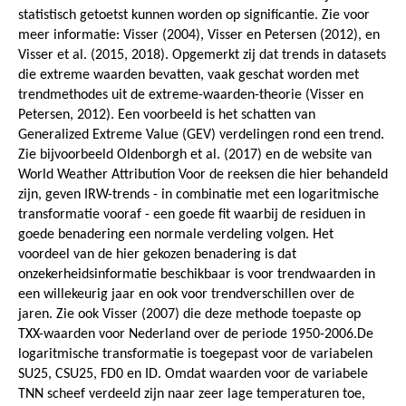
statistisch getoetst kunnen worden op significantie. Zie voor
meer informatie: Visser (2004), Visser en Petersen (2012), en
Visser et al. (2015, 2018). Opgemerkt zij dat trends in datasets
die extreme waarden bevatten, vaak geschat worden met
trendmethodes uit de extreme-waarden-theorie (Visser en
Petersen, 2012). Een voorbeeld is het schatten van
Generalized Extreme Value (GEV) verdelingen rond een trend.
Zie bijvoorbeeld Oldenborgh et al. (2017) en de website van
World Weather Attribution Voor de reeksen die hier behandeld
zijn, geven IRW-trends - in combinatie met een logaritmische
transformatie vooraf - een goede fit waarbij de residuen in
goede benadering een normale verdeling volgen. Het
voordeel van de hier gekozen benadering is dat
onzekerheidsinformatie beschikbaar is voor trendwaarden in
een willekeurig jaar en ook voor trendverschillen over de
jaren. Zie ook Visser (2007) die deze methode toepaste op
TXX-waarden voor Nederland over de periode 1950-2006.De
logaritmische transformatie is toegepast voor de variabelen
SU25, CSU25, FD0 en ID. Omdat waarden voor de variabele
TNN scheef verdeeld zijn naar zeer lage temperaturen toe,