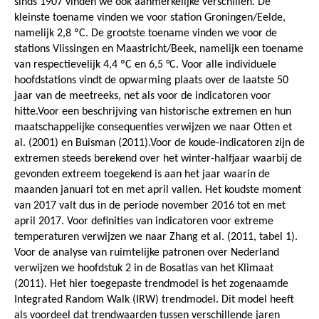
sinds 1907 vinden we ook aanmerkelijke verschillen. De
kleinste toename vinden we voor station Groningen/Eelde,
namelijk 2,8 ºC. De grootste toename vinden we voor de
stations Vlissingen en Maastricht/Beek, namelijk een toename
van respectievelijk 4,4 ºC en 6,5 °C. Voor alle individuele
hoofdstations vindt de opwarming plaats over de laatste 50
jaar van de meetreeks, net als voor de indicatoren voor
hitte.Voor een beschrijving van historische extremen en hun
maatschappelijke consequenties verwijzen we naar Otten et
al. (2001) en Buisman (2011).Voor de koude-indicatoren zijn de
extremen steeds berekend over het winter-halfjaar waarbij de
gevonden extreem toegekend is aan het jaar waarin de
maanden januari tot en met april vallen. Het koudste moment
van 2017 valt dus in de periode november 2016 tot en met
april 2017. Voor definities van indicatoren voor extreme
temperaturen verwijzen we naar Zhang et al. (2011, tabel 1).
Voor de analyse van ruimtelijke patronen over Nederland
verwijzen we hoofdstuk 2 in de Bosatlas van het Klimaat
(2011). Het hier toegepaste trendmodel is het zogenaamde
Integrated Random Walk (IRW) trendmodel. Dit model heeft
als voordeel dat trendwaarden tussen verschillende jaren