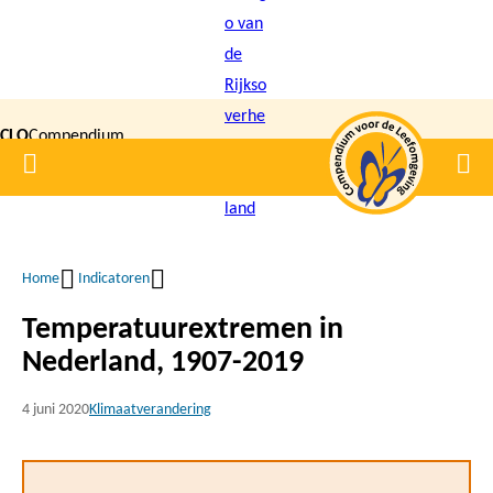
Overslaan
en
naar
de
CLO
Compendium
inhoud
Home
Men
gaan
|
voor de
Leefomgeving
Home
Indicatoren
Kruimelpad
Temperatuurextremen in
Nederland, 1907-2019
4 juni 2020
Klimaatverandering