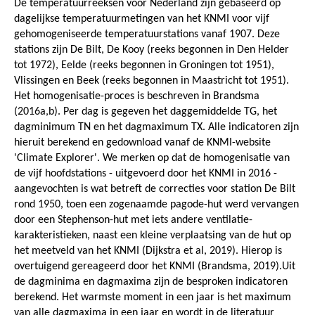
De temperatuurreeksen voor Nederland zijn gebaseerd op
dagelijkse temperatuurmetingen van het KNMI voor vijf
gehomogeniseerde temperatuurstations vanaf 1907. Deze
stations zijn De Bilt, De Kooy (reeks begonnen in Den Helder
tot 1972), Eelde (reeks begonnen in Groningen tot 1951),
Vlissingen en Beek (reeks begonnen in Maastricht tot 1951).
Het homogenisatie-proces is beschreven in Brandsma
(2016a,b). Per dag is gegeven het daggemiddelde TG, het
dagminimum TN en het dagmaximum TX. Alle indicatoren zijn
hieruit berekend en gedownload vanaf de KNMI-website
'Climate Explorer'. We merken op dat de homogenisatie van
de vijf hoofdstations - uitgevoerd door het KNMI in 2016 -
aangevochten is wat betreft de correcties voor station De Bilt
rond 1950, toen een zogenaamde pagode-hut werd vervangen
door een Stephenson-hut met iets andere ventilatie-
karakteristieken, naast een kleine verplaatsing van de hut op
het meetveld van het KNMI (Dijkstra et al, 2019). Hierop is
overtuigend gereageerd door het KNMI (Brandsma, 2019).Uit
de dagminima en dagmaxima zijn de besproken indicatoren
berekend. Het warmste moment in een jaar is het maximum
van alle dagmaxima in een jaar en wordt in de literatuur