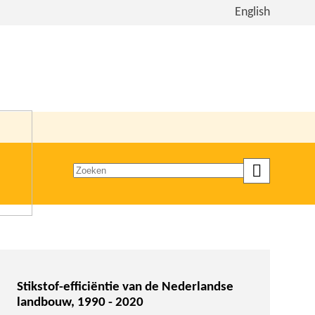
Bekijk
English
de
site
in
het
Engels
Zoeken
op
trefwoord
Stikstof-efficiëntie van de Nederlandse
landbouw, 1990 - 2020