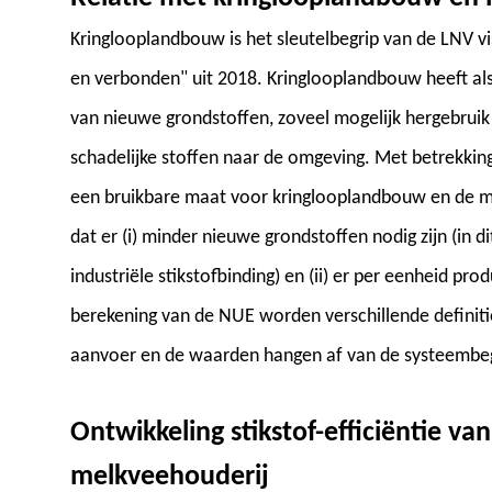
Kringlooplandbouw is het sleutelbegrip van de LNV v
en verbonden" uit 2018. Kringlooplandbouw heeft als 
van nieuwe grondstoffen, zoveel mogelijk hergebrui
schadelijke stoffen naar de omgeving. Met betrekking t
een bruikbare maat voor kringlooplandbouw en de mi
dat er (i) minder nieuwe grondstoffen nodig zijn (in d
industriële stikstofbinding) en (ii) er per eenheid pro
berekening van de NUE worden verschillende definiti
aanvoer en de waarden hangen af van de systeembeg
Ontwikkeling stikstof-efficiëntie 
melkveehouderij